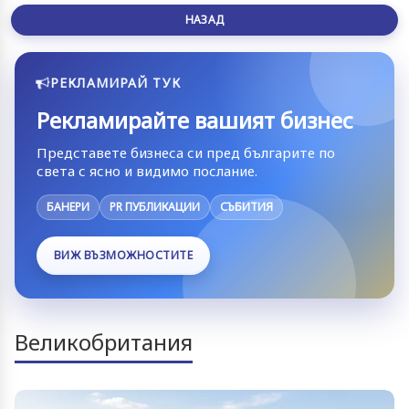
НАЗАД
РЕКЛАМИРАЙ ТУК
Рекламирайте вашият бизнес
Представете бизнеса си пред българите по
света с ясно и видимо послание.
БАНЕРИ
PR ПУБЛИКАЦИИ
СЪБИТИЯ
ВИЖ ВЪЗМОЖНОСТИТЕ
Великобритания