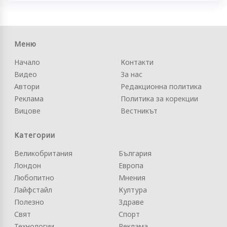
Меню
Начало
Контакти
Видео
За нас
Автори
Редакционна политика
Реклама
Политика за корекции
Вицове
Вестникът
Категории
Великобритания
България
Лондон
Европа
Любопитно
Мнения
Лайфстайл
Култура
Полезно
Здраве
Свят
Спорт
Технологии
Реклама