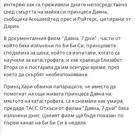
интервю как са преживели дните непосредствено
след смъртта на майка си принцеса Даяна,
съобщиха Асошиейтед прес и Ройтерс, цитирани от
Дарик.
В документалния филм "Даяна, 7 дни" , части от
който бяха излъчени по Би Би Си, принцовете
споделиха за шока, който са изпитали, когато са
научили за катастрофата, и как кралица Елизабет
Втора се е постарала да им осигури време, през
което да скърбят необезпокоявани.
Принц Хари обвини папараците, че вместо да
помогнат на още живата принцеса Даяна на
мястото на катастрофата, са я снимали как умира,
предаде ТАСС. Откъси от филма "Даяна, 7 дни" бяха
излъчени днес. Целият филм ще бъде показан по
първи канал на Би Би Си в неделя.