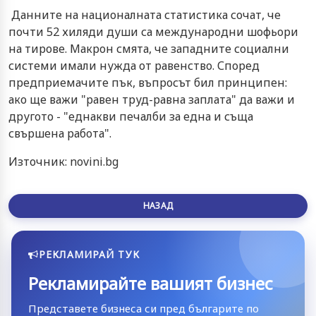
Данните на националната статистика сочат, че
почти 52 хиляди души са международни шофьори
на тирове. Макрон смята, че западните социални
системи имали нужда от равенство. Според
предприемачите пък, въпросът бил принципен:
ако ще важи "равен труд-равна заплата" да важи и
другото - "еднакви печалби за една и съща
свършена работа".
Източник: novini.bg
НАЗАД
РЕКЛАМИРАЙ ТУК
Рекламирайте вашият бизнес
Представете бизнеса си пред българите по