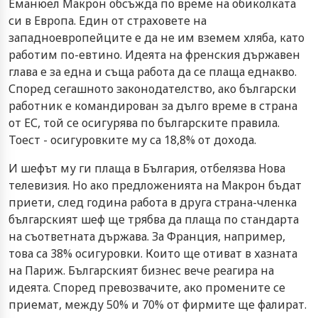
Еманюел Макрон обсъжда по време на обиколката
си в Европа. Един от страховете на
западноевропейците е да не им вземем хляба, като
работим по-евтино. Идеята на френския държавен
глава е за една и съща работа да се плаща еднакво.
Според сегашното законодателство, ако български
работник е командирован за дълго време в страна
от ЕС, той се осигурява по българските правила.
Тоест - осигуровките му са 18,8% от дохода.
И шефът му ги плаща в България, отбелязва Нова
телевизия. Но ако предложенията на Макрон бъдат
приети, след година работа в друга страна-членка
българският шеф ще трябва да плаща по стандарта
на съответната държава. За Франция, например,
това са 38% осигуровки. Които ще отиват в хазната
на Париж. Българският бизнес вече реагира на
идеята. Според превозвачите, ако промените се
приемат, между 50% и 70% от фирмите ще фалират.