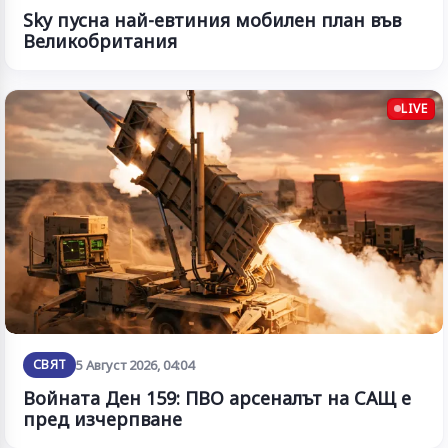
Sky пусна най-евтиния мобилен план във
Великобритания
LIVE
СВЯТ
5 Август 2026, 04:04
Войната Ден 159: ПВО арсеналът на САЩ е
пред изчерпване