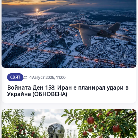
Обновена
СВЯТ
4 Август 2026, 11:00
Войната Ден 158: Иран е планирал удари в
Украйна (ОБНОВЕНА)