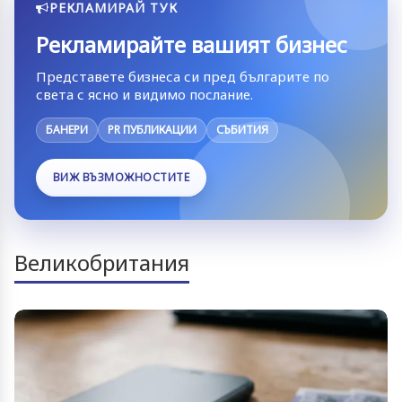
РЕКЛАМИРАЙ ТУК
Рекламирайте вашият бизнес
Представете бизнеса си пред българите по
света с ясно и видимо послание.
БАНЕРИ
PR ПУБЛИКАЦИИ
СЪБИТИЯ
ВИЖ ВЪЗМОЖНОСТИТЕ
Великобритания