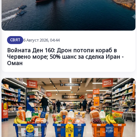
СВЯТ
6 Август 2026, 04:44
Войната Ден 160: Дрон потопи кораб в
Червено море; 50% шанс за сделка Иран -
Оман