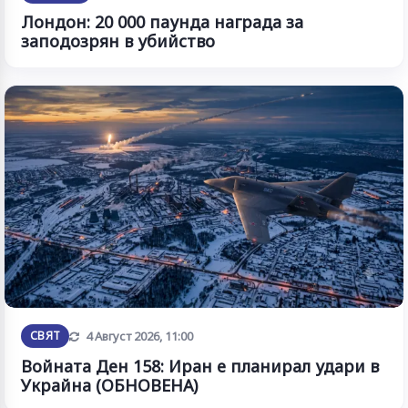
Лондон: 20 000 паунда награда за
заподозрян в убийство
Обновена
СВЯТ
4 Август 2026, 11:00
Войната Ден 158: Иран е планирал удари в
Украйна (ОБНОВЕНА)