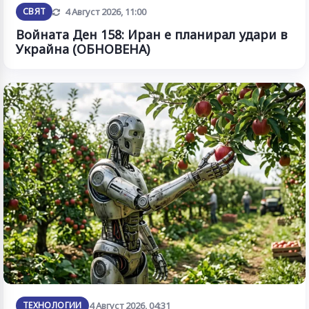
Обновена
СВЯТ
4 Август 2026, 11:00
Войната Ден 158: Иран е планирал удари в
Украйна (ОБНОВЕНА)
ТЕХНОЛОГИИ
4 Август 2026, 04:31