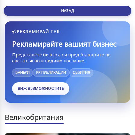
НАЗАД
РЕКЛАМИРАЙ ТУК
Рекламирайте вашият бизнес
Представете бизнеса си пред българите по
света с ясно и видимо послание.
БАНЕРИ
PR ПУБЛИКАЦИИ
СЪБИТИЯ
ВИЖ ВЪЗМОЖНОСТИТЕ
Великобритания