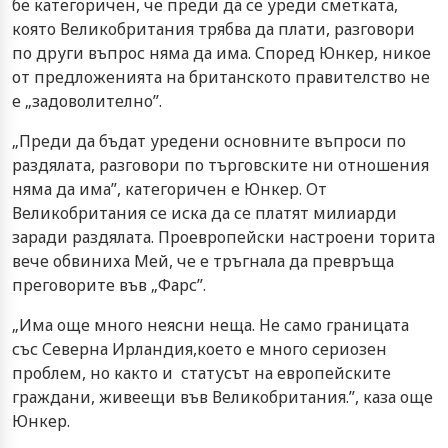
бе категоричен, че преди да се уреди сметката,
която Великобритания трябва да плати, разговори
по други въпрос няма да има. Според Юнкер, никое
от предложенията на британското правителство не
е „задоволително”.
„Преди да бъдат уредени основните въпроси по
раздялата, разговори по търговските ни отношения
няма да има”, категоричен е Юнкер. От
Великобритания се иска да се платят милиарди
заради раздялата. Проевропейски настроени торита
вече обвиниха Мей, че е тръгнала да превръща
преговорите във „Фарс”.
„Има още много неясни неща. Не само границата
със Северна Ирландия,което е много сериозен
проблем, но както и статусът на европейските
граждани, живеещи във Великобритания.”, каза още
Юнкер.