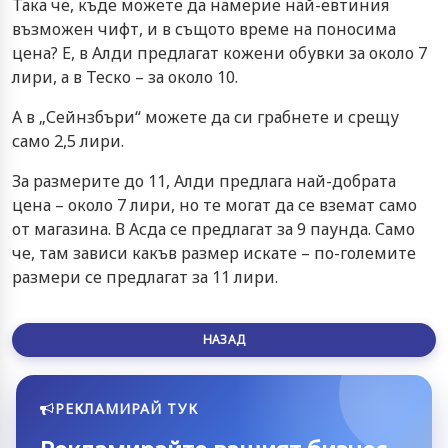
Така че, къде можете да намерие най-евтиния
възможен чифт, и в същото време на поносима
цена? Е, в Алди предлагат кожени обувки за около 7
лири, а в Теско – за около 10.
А в „Сейнзбъри“ можете да си грабнете и срещу
само 2,5 лири.
За размерите до 11, Алди предлага най-добрата
цена – около 7 лири, но те могат да се вземат само
от магазина. В Асда се предлагат за 9 паунда. Само
че, там зависи какъв размер искате – по-големите
размери се предлагат за 11 лири.
НАЗАД
РЕКЛАМИРАЙ ТУК