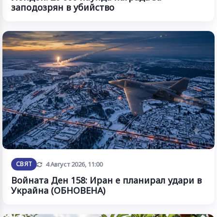
заподозрян в убийство
Обновена
СВЯТ
4 Август 2026, 11:00
Войната Ден 158: Иран е планирал удари в
Украйна (ОБНОВЕНА)