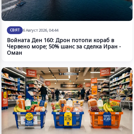
СВЯТ
6 Август 2026, 04:44
Войната Ден 160: Дрон потопи кораб в
Червено море; 50% шанс за сделка Иран -
Оман