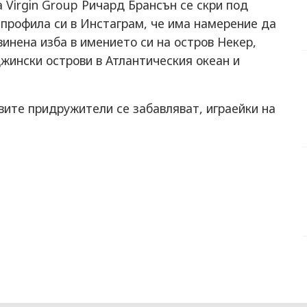
 Virgin Group Ричард Брансън се скри под
в профила си в Инстаграм, че има намерение да
винена изба в имението си на остров Некер,
джински острови в Атлантическия океан и
овите придружители се забавляват, играейки на