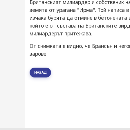
Британският милиардер и собственик на
земята от урагана "Ирма". Той написа 
изчака бурята да отмине в бетонената 
който е от състава на Британските вир
милиардерът притежава.
От снимката е видно, че Брансън и нег
зарове.
НАЗАД