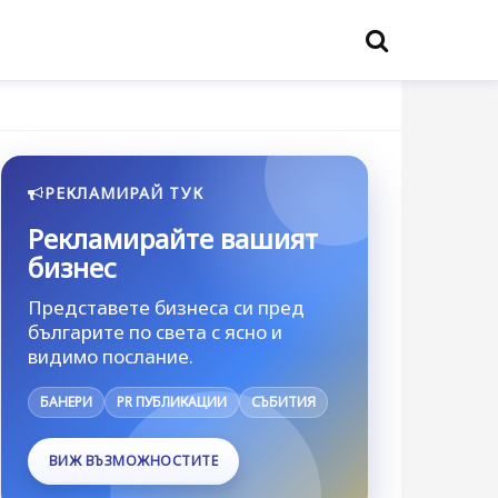
РЕКЛАМИРАЙ ТУК
Рекламирайте вашият
бизнес
Представете бизнеса си пред
българите по света с ясно и
видимо послание.
БАНЕРИ
PR ПУБЛИКАЦИИ
СЪБИТИЯ
ВИЖ ВЪЗМОЖНОСТИТЕ