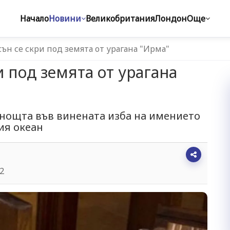
Начало
Новини
Великобритания
Лондон
Още
ън се скри под земята от урагана "Ирма"
 под земята от урагана
нощта във винената изба на имението
ия океан
32