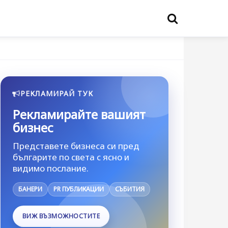
РЕКЛАМИРАЙ ТУК
Рекламирайте вашият
бизнес
Представете бизнеса си пред
българите по света с ясно и
видимо послание.
БАНЕРИ
PR ПУБЛИКАЦИИ
СЪБИТИЯ
ВИЖ ВЪЗМОЖНОСТИТЕ