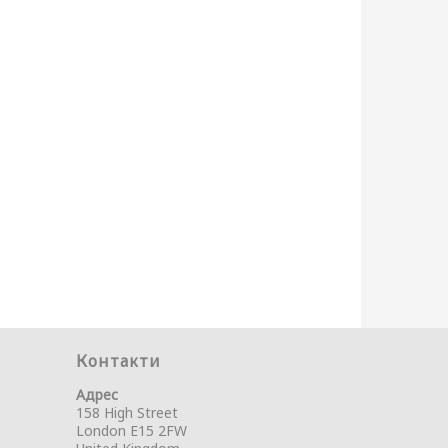
Контакти
Адрес
158 High Street
London E15 2FW