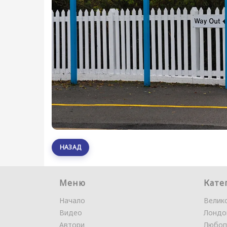
НАЗАД
Меню
Кате
Начало
Велик
Видео
Лондо
Автори
Любоп