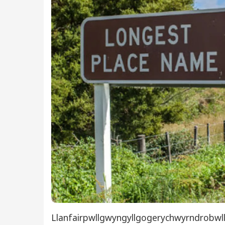
Llanfairpwllgwyngyllgogerychwyrndrobwll