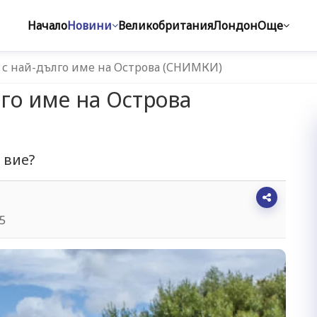
Начало
Новини
Великобритания
Лондон
Още
т с най-дълго име на Острова (СНИМКИ)
лго име на Острова
 вие?
45