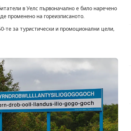
битатели в Уелс първоначално е било наречено
бъде променено на гореизписаното.
60-те за туристически и промоционални цели,