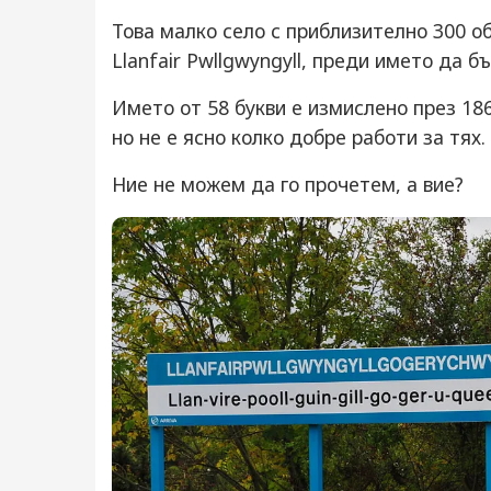
Това малко село с приблизително 300 о
Llanfair Pwllgwyngyll, преди името да 
Името от 58 букви е измислено през 18
но не е ясно колко добре работи за тях.
Ние не можем да го прочетем, а вие?