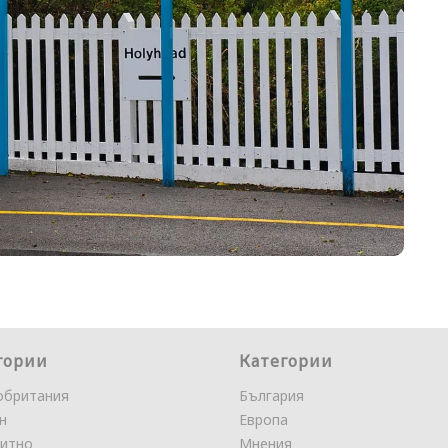
гории
Категории
обритания
България
н
Европа
итно
Мнения