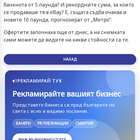
банкнота от 5 паунда? И рекордните суми, за които
се продаваше тя в eBay? Е, същата съдба очаква и
новите 10 паунда, прогнозират от „Метро“.
Офертите започнаха още от днес, а на снимката
сами можете да видите на какви стойности са те.
НАЗАД
РЕКЛАМИРАЙ ТУК
Рекламирайте вашият бизнес
Представете бизнеса си пред българите по
света с ясно и видимо послание.
БАНЕРИ
PR ПУБЛИКАЦИИ
СЪБИТИЯ
ВИЖ ВЪЗМОЖНОСТИТЕ