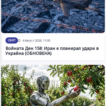
Обновена
СВЯТ
4 Август 2026, 11:00
Войната Ден 158: Иран е планирал удари в
Украйна (ОБНОВЕНА)