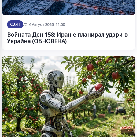
Обновена
СВЯТ
4 Август 2026, 11:00
Войната Ден 158: Иран е планирал удари в
Украйна (ОБНОВЕНА)