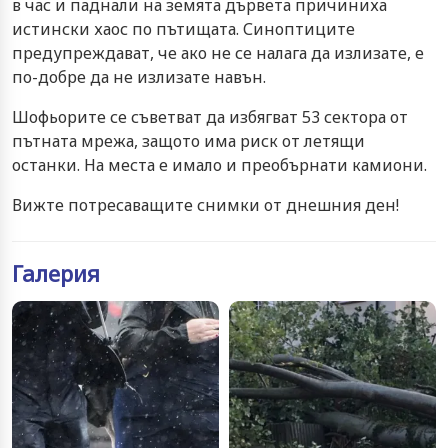
в час и паднали на земята дървета причиниха
истински хаос по пътищата. Синоптиците
предупреждават, че ако не се налага да излизате, е
по-добре да не излизате навън.
Шофьорите се съветват да избягват 53 сектора от
пътната мрежа, защото има риск от летящи
останки. На места е имало и преобърнати камиони.
Вижте потресаващите снимки от днешния ден!
Галерия