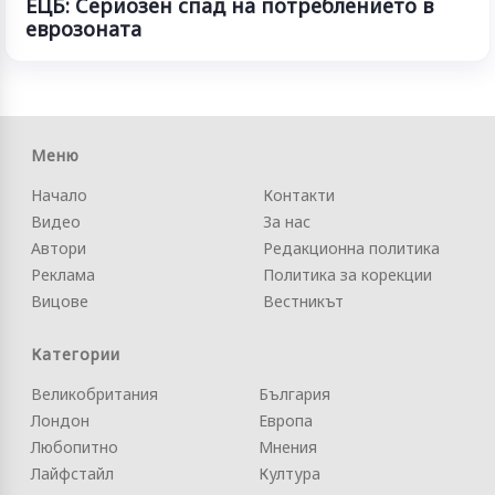
ЕЦБ: Сериозен спад на потреблението в
еврозоната
Меню
Начало
Контакти
Видео
За нас
Автори
Редакционна политика
Реклама
Политика за корекции
Вицове
Вестникът
Категории
Великобритания
България
Лондон
Европа
Любопитно
Мнения
Лайфстайл
Култура