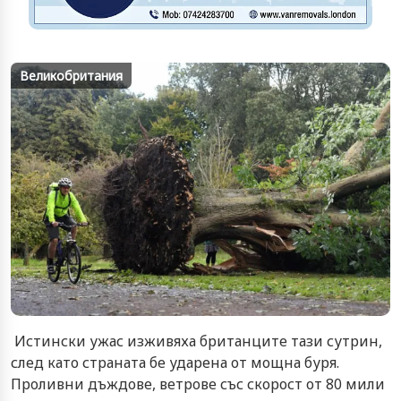
Великобритания
Истински ужас изживяха британците тази сутрин,
след като страната бе ударена от мощна буря.
Проливни дъждове, ветрове със скорост от 80 мили