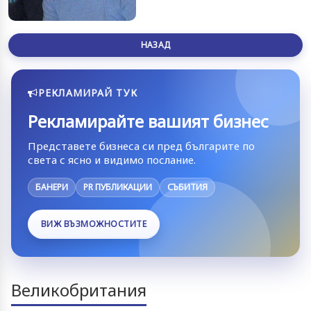
НАЗАД
РЕКЛАМИРАЙ ТУК
Рекламирайте вашият бизнес
Представете бизнеса си пред българите по
света с ясно и видимо послание.
БАНЕРИ
PR ПУБЛИКАЦИИ
СЪБИТИЯ
ВИЖ ВЪЗМОЖНОСТИТЕ
Великобритания