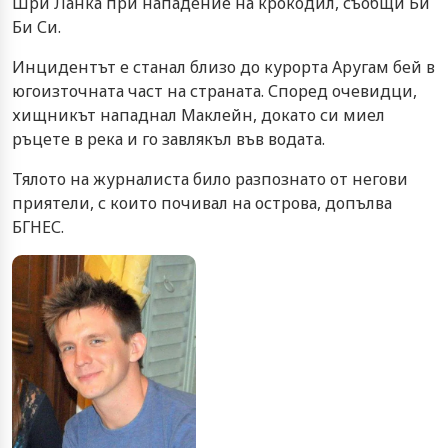
Шри Ланка при нападение на крокодил, съобщи Би
Би Си.
Инцидентът е станал близо до курорта Аругам бей в
югоизточната част на страната. Според очевидци,
хищникът нападнал Маклейн, докато си миел
ръцете в река и го завлякъл във водата.
Тялото на журналиста било разпознато от негови
приятели, с които почивал на острова, допълва
БГНЕС.