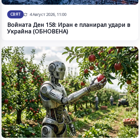
Обновена
СВЯТ
4 Август 2026, 11:00
Войната Ден 158: Иран е планирал удари в
Украйна (ОБНОВЕНА)