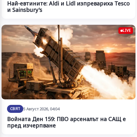
Най-евтините: Aldi и Lidl изпревариха Tesco
и Sainsbury's
LIVE
СВЯТ
5 Август 2026, 04:04
Войната Ден 159: ПВО арсеналът на САЩ е
пред изчерпване