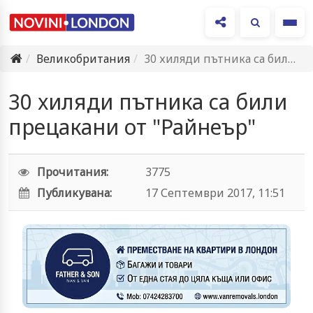
Ме
Великобритания
30 хиляди пътника са били прецакани от "Райнеър"
30 хиляди пътника са били
прецакани от "Райнеър"
Прочитания:
3775
Публикувана:
17 Септември 2017, 11:51