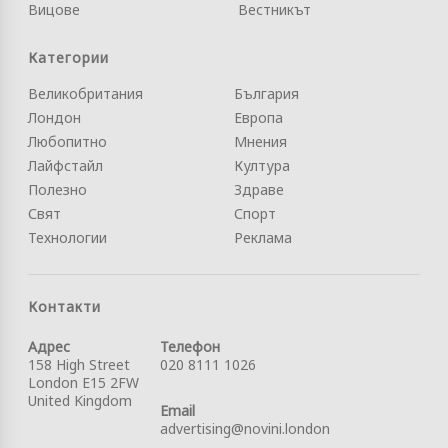
Вицове
Вестникът
Категории
Великобритания
България
Лондон
Европа
Любопитно
Мнения
Лайфстайл
Култура
Полезно
Здраве
Свят
Спорт
Технологии
Реклама
Контакти
Адрес
Телефон
158 High Street
020 8111 1026
London E15 2FW
United Kingdom
Email
advertising@novini.london