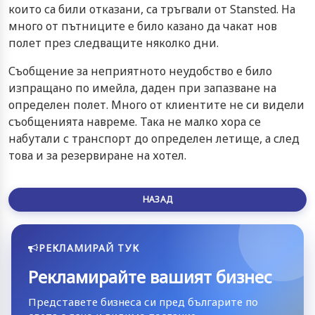
които са били отказани, са тръгвали от Stansted. На
много от пътниците е било казано да чакат нов
полет през следващите няколко дни.
Съобщение за неприятното неудобство е било
изпращано по имейла, даден при запазване на
определен полет. Много от клиентите не си видели
съобщенията навреме. Така не малко хора се
набутали с транспорт до определен летище, а след
това и за резервиране на хотел.
НАЗАД
РЕКЛАМИРАЙ ТУК
Рекламирайте вашият бизнес
Представете бизнеса си пред българите по