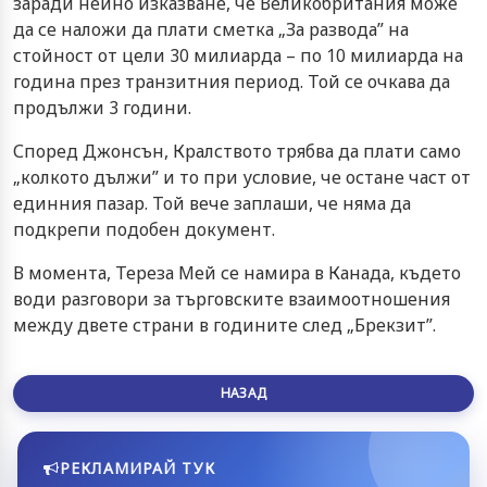
заради нейно изказване, че Великобритания може
да се наложи да плати сметка „За развода” на
стойност от цели 30 милиарда – по 10 милиарда на
година през транзитния период. Той се очкава да
продължи 3 години.
Според Джонсън, Кралството трябва да плати само
„колкото дължи” и то при условие, че остане част от
единния пазар. Той вече заплаши, че няма да
подкрепи подобен документ.
В момента, Тереза Мей се намира в Канада, където
води разговори за търговските взаимоотношения
между двете страни в годините след „Брекзит”.
НАЗАД
РЕКЛАМИРАЙ ТУК