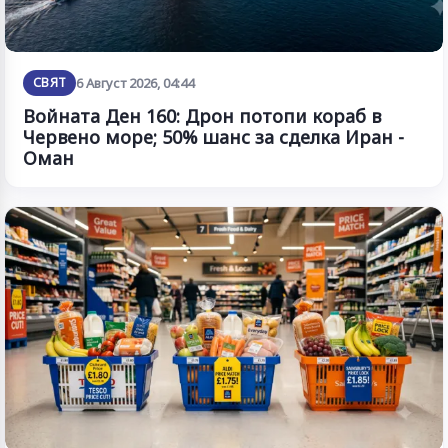
СВЯТ
6 Август 2026, 04:44
Войната Ден 160: Дрон потопи кораб в
Червено море; 50% шанс за сделка Иран -
Оман