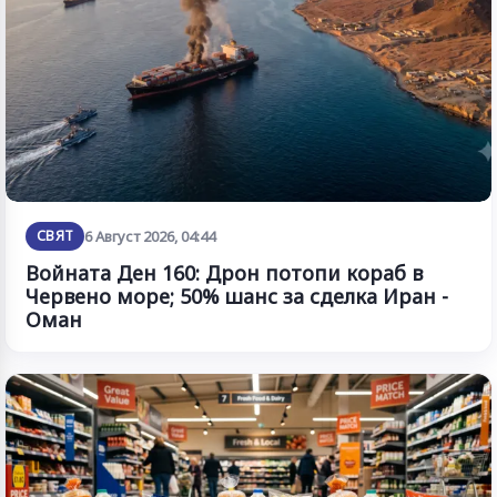
СВЯТ
6 Август 2026, 04:44
Войната Ден 160: Дрон потопи кораб в
Червено море; 50% шанс за сделка Иран -
Оман