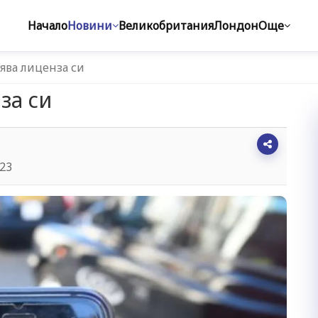
Начало
Новини
Великобритания
Лондон
Още
ява лиценза си
за си
:23