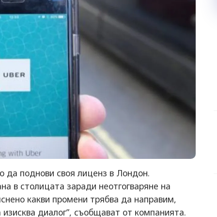
то да поднови своя лиценз в Лондон.
на в столицата заради неотгогваряне на
бяснено какви промени трябва да направим,
а изисква диалог”, съобщават от компанията.