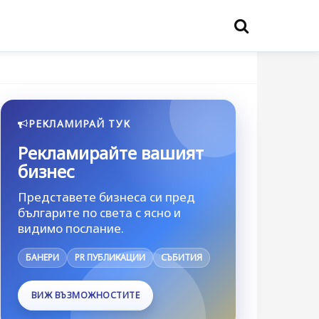
РЕКЛАМИРАЙ ТУК
Рекламирайте вашият
бизнес
Представете бизнеса си пред
българите по света с ясно и
видимо послание.
БАНЕРИ
PR ПУБЛИКАЦИИ
СЪБИТИЯ
ВИЖ ВЪЗМОЖНОСТИТЕ