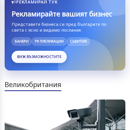
РЕКЛАМИРАЙ ТУК
Рекламирайте вашият бизнес
Представете бизнеса си пред българите по
света с ясно и видимо послание.
БАНЕРИ
PR ПУБЛИКАЦИИ
СЪБИТИЯ
ВИЖ ВЪЗМОЖНОСТИТЕ
Великобритания