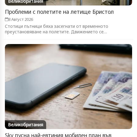
Великобритания
Проблеми с полетите на летище Бристол
8 Август 2026
Стотици пътници бяха засегнати от временното
преустановяване на полетите. Движението се
възстановява...
Великобритания
Sky пусна най-евтиния мобилен план във