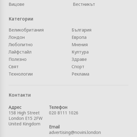
Вицове
Вестникът
Категории
Великобритания
България
Лондон
Европа
Любопитно
Мнения
Лайфстайл
Култура
Полезно
Здраве
Свят
Спорт
Технологии
Реклама
Контакти
Адрес
Телефон
158 High Street
020 8111 1026
London E15 2FW
United Kingdom
Email
advertising@novini.london