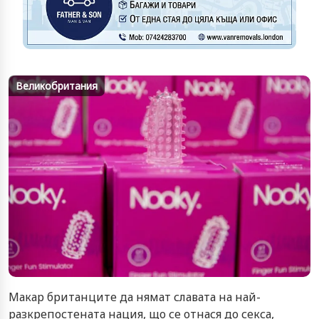
Великобритания
Макар британците да нямат славата на най-
разкрепостената нация, що се отнася до секса,