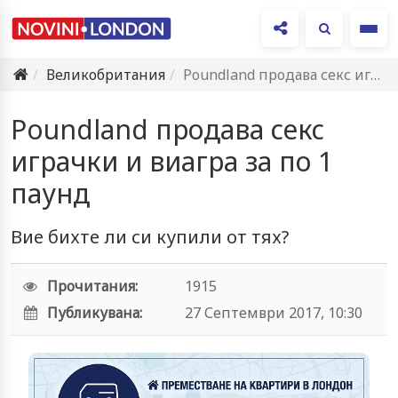
Ме
Великобритания
Poundland продава секс играчки и виагра за по 1 паунд
Poundland продава секс
играчки и виагра за по 1
паунд
Вие бихте ли си купили от тях?
Прочитания:
1915
Публикувана:
27 Септември 2017, 10:30