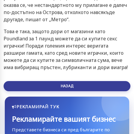
оказва се, че нестандартното му прилагане е далеч
по-достъпно на Острова, отколкото навсякъде
другаде, пишат от „Метро“.
Това е така, защото дори от магазини като
Poundland за 1 паунд можете да си купите секс
играчки! Поради големия интерес веригата
разшири гамата, като сред новите играчки, които
можете да си купите за символичната сума, вече
има вибриращ пръстен, лубриканти и дори виагра!
НАЗАД
РЕКЛАМИРАЙ ТУК
Рекламирайте вашият бизнес
Представете бизнеса си пред българите по