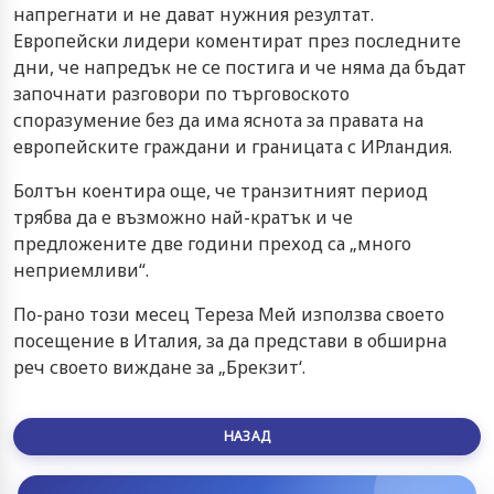
напрегнати и не дават нужния резултат.
Европейски лидери коментират през последните
дни, че напредък не се постига и че няма да бъдат
започнати разговори по търговоското
споразумение без да има яснота за правата на
европейските граждани и границата с ИРландия.
Болтън коентира още, че транзитният период
трябва да е възможно най-кратък и че
предложените две години преход са „много
неприемливи“.
По-рано този месец Тереза Мей използва своето
посещение в Италия, за да представи в обширна
реч своето виждане за „Брекзит‘.
НАЗАД