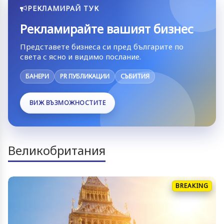
РЕКЛАМИРАЙ ТУК
Рекламирайте вашият бизнес
Представете бизнеса си пред българите по
света с ясно и видимо послание.
БАНЕРИ
PR ПУБЛИКАЦИИ
СЪБИТИЯ
ВИЖ ВЪЗМОЖНОСТИТЕ
Великобритания
BREAKING