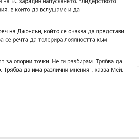
 на ЕС зарадин напускането. "Лидерството
ния, в които да вслушаме и да
еч на Джонсън, който се очаква да представи
а се речта да толерира лоялността към
т за опорни точки. Не ги разбирам. Трябва да
. Трябва да има различни мнения", казва Мей.