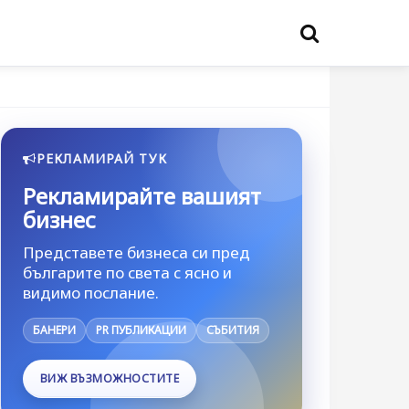
РЕКЛАМИРАЙ ТУК
Рекламирайте вашият
бизнес
Представете бизнеса си пред
българите по света с ясно и
видимо послание.
БАНЕРИ
PR ПУБЛИКАЦИИ
СЪБИТИЯ
ВИЖ ВЪЗМОЖНОСТИТЕ