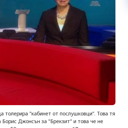
а толерира "кабинет от послушковци". Това тя
 Борис Джонсън за "Брекзит" и това че не