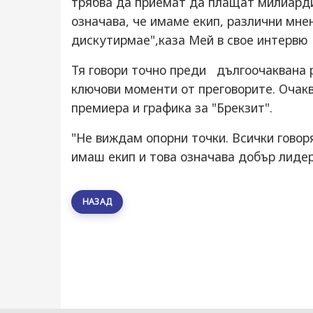
трябва да приемат да плащат милиарди
означава, че имаме екип, различни мне
дискутирмае",каза Мей в свое интервю
Тя говори точно преди дългоочаквана р
ключови моменти от преговорите. Очакв
премиера и графика за "Брекзит".
"Не виждам опорни точки. Всички говоря
имаш екип и това означава добър лидер
НАЗАД