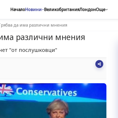
Начало
Новини
Великобритания
Лондон
Още
Трябва да има различни мнения
 има различни мнения
инет "от послушковци"