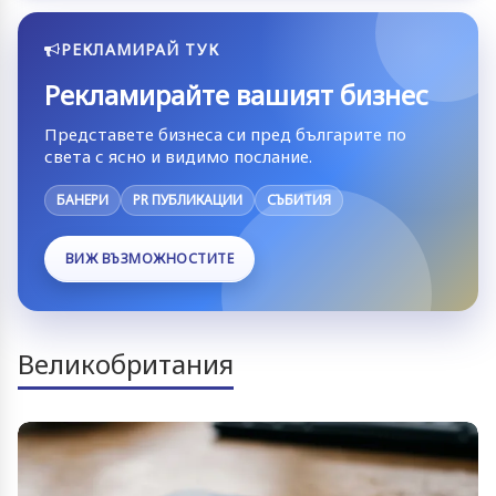
РЕКЛАМИРАЙ ТУК
Рекламирайте вашият бизнес
Представете бизнеса си пред българите по
света с ясно и видимо послание.
БАНЕРИ
PR ПУБЛИКАЦИИ
СЪБИТИЯ
ВИЖ ВЪЗМОЖНОСТИТЕ
Великобритания