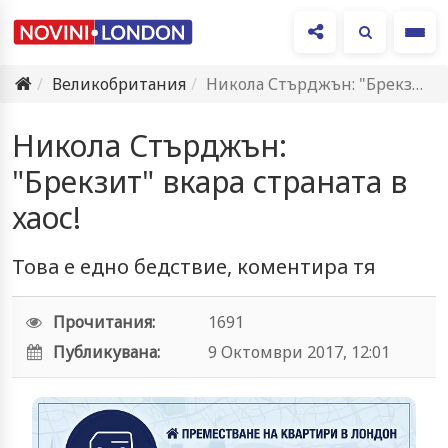
Ме
Великобритания
Никола Стърджън: "Брекзит" вкара страната в хаос!
Никола Стърджън:
"Брекзит" вкара страната в
хаос!
Това е едно бедствие, коментира тя
Прочитания:
1691
Публикувана:
9 Октомври 2017, 12:01