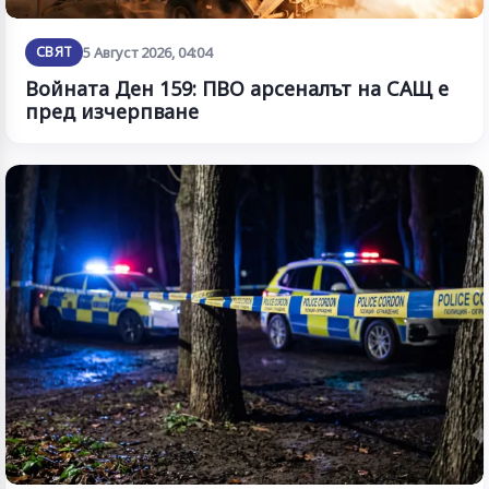
СВЯТ
5 Август 2026, 04:04
Войната Ден 159: ПВО арсеналът на САЩ е
пред изчерпване