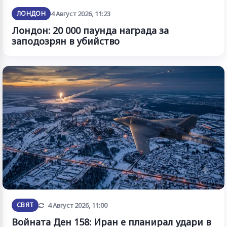
ЛОНДОН
4 Август 2026, 11:23
Лондон: 20 000 паунда награда за
заподозрян в убийство
Обновена
СВЯТ
4 Август 2026, 11:00
Войната Ден 158: Иран е планирал удари в