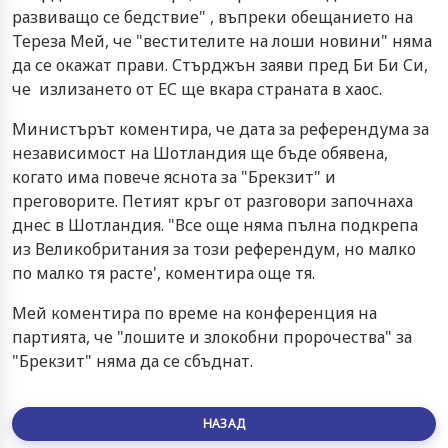
развиващо се бедствие" , въпреки обещанието на
Тереза Мей, че "вестителите на лоши новини" няма
да се окажат прави. Стърджън заяви пред Би Би Си,
че излизането от ЕС ще вкара страната в хаос.
Министърът коментира, че дата за референдума за
независимост на Шотландия ще бъде обявена,
когато има повече яснота за "Брекзит" и
преговорите. Петият кръг от разговори започнаха
днес в Шотландия. "Все още няма пълна подкрепа
из Великобритания за този референдум, но малко
по малко тя расте', коментира още тя.
Мей коментира по време на конференция на
партията, че "лошите и злокобни пророчества" за
"Брекзит" няма да се сбъднат.
НАЗАД