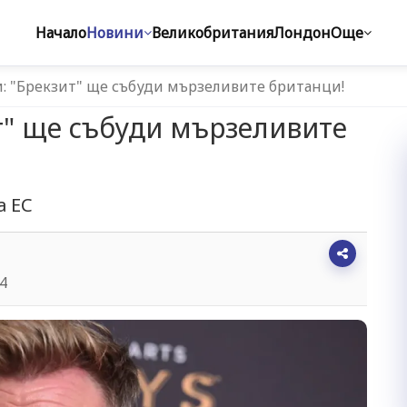
Начало
Новини
Великобритания
Лондон
Още
: "Брекзит" ще събуди мързеливите британци!
т" ще събуди мързеливите
а ЕС
44