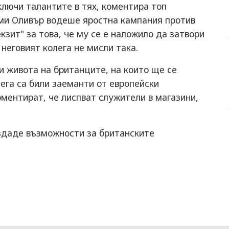
ключи талантите в тях, коментира топ
ми Оливър водеше яростна кампания против
кзит" за това, че му се е наложило да затвори
неговият колега не мисли така.
и живота на британците, на които ще се
сега са били заеманти от европейски
оментират, че лиспват служители в магазини,
здаде възможности за британските