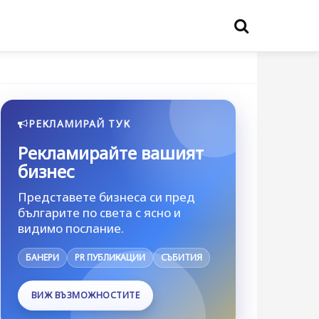
РЕКЛАМИРАЙ ТУК
Рекламирайте вашият
бизнес
Представете бизнеса си пред
българите по света с ясно и
видимо послание.
БАНЕРИ
PR ПУБЛИКАЦИИ
СЪБИТИЯ
ВИЖ ВЪЗМОЖНОСТИТЕ