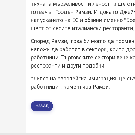
тяхната мързеливост и леност, и ще от
готвачът Гордън Рамзи. И докато Джей
напускането на ЕС и обвини именно "Бре
шест от своите италиански ресторанти, 
Според Рамзи, това би могло да промен
наложи да работят в сектори, които до
работници. Търговските сектори вече к
ресторанти и други подобни.
"Липса на европейска имиграция ще съ
работници", коментира Рамзи.
НАЗАД