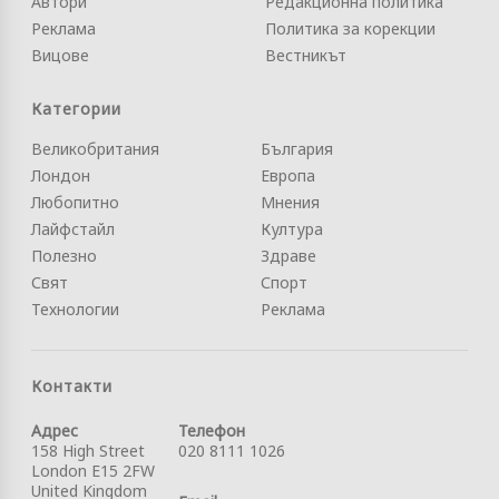
Автори
Редакционна политика
Реклама
Политика за корекции
Вицове
Вестникът
Категории
Великобритания
България
Лондон
Европа
Любопитно
Мнения
Лайфстайл
Култура
Полезно
Здраве
Свят
Спорт
Технологии
Реклама
Контакти
Адрес
Телефон
158 High Street
020 8111 1026
London E15 2FW
United Kingdom