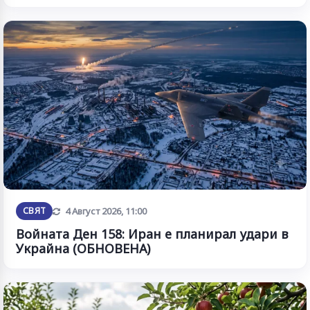
Обновена
СВЯТ
4 Август 2026, 11:00
Войната Ден 158: Иран е планирал удари в
Украйна (ОБНОВЕНА)