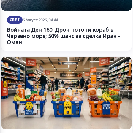
СВЯТ
6 Август 2026, 04:44
Войната Ден 160: Дрон потопи кораб в
Червено море; 50% шанс за сделка Иран -
Оман