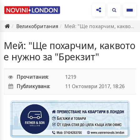
Ме
Великобритания
Мей: "Ще похарчим, каквото е нужно за "Брекзит"
Мей: "Ще похарчим, каквото
е нужно за "Брекзит"
Прочитания:
1219
Публикувана:
11 Октомври 2017, 18:26