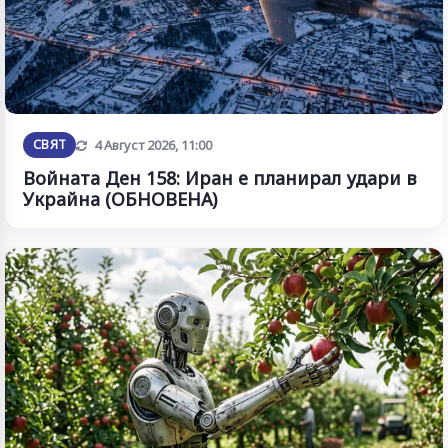
Обновена
СВЯТ
4 Август 2026, 11:00
Войната Ден 158: Иран е планирал удари в
Украйна (ОБНОВЕНА)