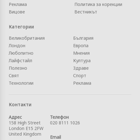
Реклама
Политика за корекции
Вицове
Вестникът
Категории
Великобритания
България
Лондон
Европа
Любопитно
Мнения
Лайфстайл
Култура
Полезно
Здраве
Свят
Спорт
Технологии
Реклама
Контакти
Адрес
Телефон
158 High Street
020 8111 1026
London E15 2FW
United Kingdom
Email