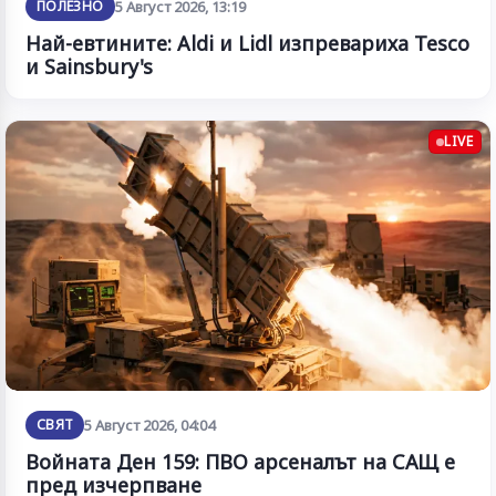
ПОЛЕЗНО
5 Август 2026, 13:19
Най-евтините: Aldi и Lidl изпревариха Tesco
и Sainsbury's
LIVE
СВЯТ
5 Август 2026, 04:04
Войната Ден 159: ПВО арсеналът на САЩ е
пред изчерпване