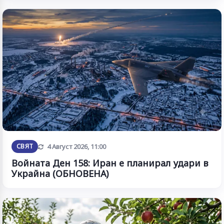
Обновена
СВЯТ
4 Август 2026, 11:00
Войната Ден 158: Иран е планирал удари в
Украйна (ОБНОВЕНА)