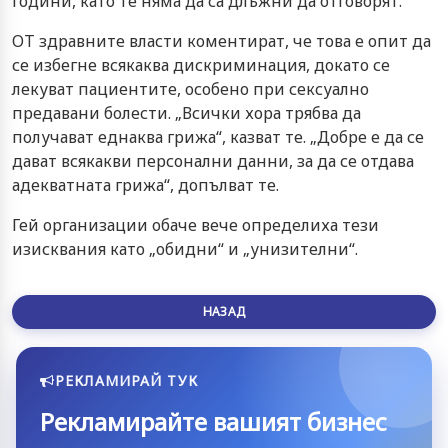
години, като те няма да са длъжни да отговорят.
ОТ здравните власти коментират, че това е опит да
се избегне всякаква дискриминация, докато се
лекуват пациентите, особено при сексуално
предавани болести. „Всички хора трябва да
получават еднаква грижа“, казват те. „Добре е да се
дават всякакви персонални данни, за да се отдава
адекватната грижа“, допълват те.
Гей организации обаче вече определиха тези
изисквания като „обидни“ и „унизителни“.
НАЗАД
РЕКЛАМИРАЙ ТУК
Рекламирайте вашият бизнес