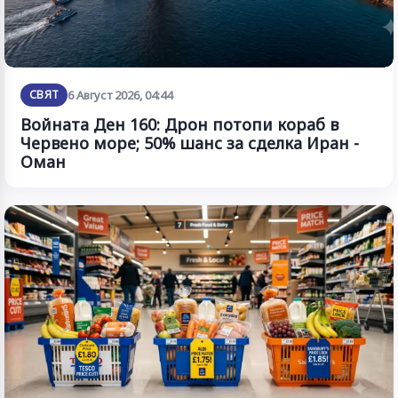
СВЯТ
6 Август 2026, 04:44
Войната Ден 160: Дрон потопи кораб в
Червено море; 50% шанс за сделка Иран -
Оман