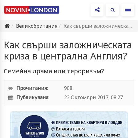
Ме
Великобритания
Как свърши заложническата криза в централна Англия?
Как свърши заложническата
криза в централна Англия?
Семейна драма или тероризъм?
Прочитания:
908
Публикувана:
23 Октомври 2017, 08:27