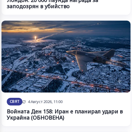
заподозрян в убийство
Обновена
СВЯТ
4 Август 2026, 11:00
Войната Ден 158: Иран е планирал удари в
Украйна (ОБНОВЕНА)