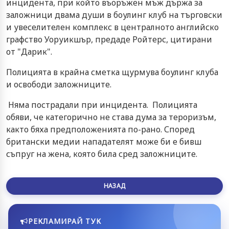
инцидента, при който въоръжен мъж държа за
заложници двама души в боулинг клуб на търговски
и увеселителен комплекс в централното английско
графство Уоруикшър, предаде Ройтерс, цитирани
от "Дарик".
Полицията в крайна сметка щурмува боулинг клуба
и освободи заложниците.
Няма пострадали при инцидента. Полицията
обяви, че категорично не става дума за тероризъм,
както бяха предположенията по-рано. Според
британски медии нападателят може би е бивш
съпруг на жена, която била сред заложниците.
НАЗАД
РЕКЛАМИРАЙ ТУК