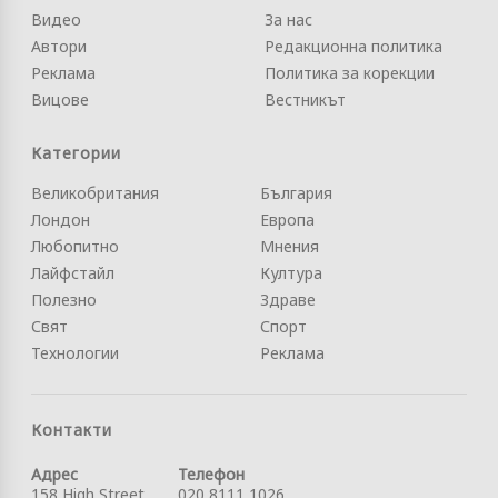
Видео
За нас
Автори
Редакционна политика
Реклама
Политика за корекции
Вицове
Вестникът
Категории
Великобритания
България
Лондон
Европа
Любопитно
Мнения
Лайфстайл
Култура
Полезно
Здраве
Свят
Спорт
Технологии
Реклама
Контакти
Адрес
Телефон
158 High Street
020 8111 1026