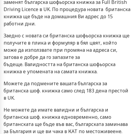
заменят българска шофьорска книжка за Full British
Driving Licence в UK. По процедура новата британска
книжка ще бъде на домашния Ви адрес до 15
работни дни.
Заедно с новата си британска шофьорска книжка ще
получите в пликa и формуляр в бял цвят, който
може да използвате при промяна на адреса си,
затова е добре да го запазите за
бъдеще. Валидността на британска шофьорска
книжка е упомената на самата книжка.
Можете да подмените вашата българска за
британска шоф. книжка само след 183 дена престой
в UK.
Не можете да имате валидни и българска и
британска шоф. книжка едновременно, само
британската ще бъде във вас, българската заминава
за България и ще ви чака в КАТ по местоживеене.