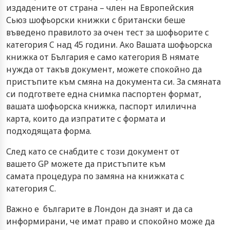
издадените от страна – член на Европейския
Сьюз шофьорски книжки с британски беше
въведено правилото за очен тест за шофьорите с
категория C над 45 години. Ако Вашата шофьорска
книжка от България е само категория B нямате
нужда от такъв документ, можете спокойно да
пристъпите към смяна на документа си. За смяната
си подгответе една снимка паспортен формат,
вашата шофьорска книжка, паспорт илилична
карта, които да изпратите с формата и
подходящата форма.
След като се снабдите с този документ от
вашето GP можете да пристъпите към
самата процедура по замяна на книжката с
категория C.
Важно е българите в Лондон да знаят и да са
информирани, че имат право и спокойно може да