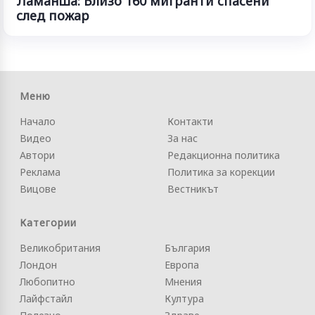
Ламанша: Близо 160 мигранти спасени
след пожар
Меню
Начало
Контакти
Видео
За нас
Автори
Редакционна политика
Реклама
Политика за корекции
Вицове
Вестникът
Категории
Великобритания
България
Лондон
Европа
Любопитно
Мнения
Лайфстайл
Култура