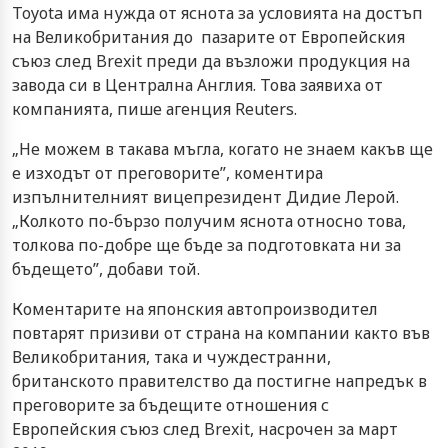
Toyota има нужда от яснота за условията на достъп
на Великобритания до пазарите от Европейския
съюз след Brexit преди да възложи продукция на
завода си в Централна Англия. Това заявиха от
компанията, пише агенция Reuters.
„Не можем в такава мъгла, когато не знаем какъв ще
е изходът от преговорите”, коментира
изпълнителният вицепрезидент Дидие Лерой.
„Колкото по-бързо получим яснота относно това,
толкова по-добре ще бъде за подготовката ни за
бъдещето”, добави той.
Коментарите на японския автопроизводител
повтарят призиви от страна на компании както във
Великобритания, така и чуждестранни,
британското правителство да постигне напредък в
преговорите за бъдещите отношения с
Европейския съюз след Brexit, насрочен за март