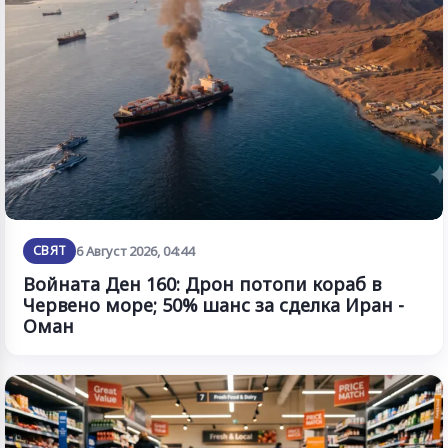
СВЯТ
6 Август 2026, 04:44
Войната Ден 160: Дрон потопи кораб в
Червено море; 50% шанс за сделка Иран -
Оман