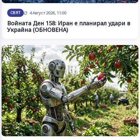
Обновена
СВЯТ
4 Август 2026, 11:00
Войната Ден 158: Иран е планирал удари в
Украйна (ОБНОВЕНА)