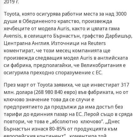
2019 г.
Toyota, която осигурява работни места за над 3000
души в Обединеното кралство, произвежда
хечбеците от модела Auris, както и цялата гама
Avensis, в селището Бърнастън, графство Дарбишър,
Централна Англия. Източници на Reuters
коментират, че този месец компанията ще
произвежда следващия модел Auris в английската
си фабрика, предполагайки, че Великобритания е
осигурила преходно споразумение с ЕС.
През март от Toyota заявиха, че ще инвестират 317
млн. долара (268 980 840 евро) във фабриката, но от
ключово значение това да се случи е
предприятието да продължи да има достъп без
тарифи до единния пазар на ЕС. Лерой също в сряда
повтори, че това е „абсолютно ключово”. „Днес
Бърнастън изнася 80-85% от продукцията към
европейския континент”, коментира той.