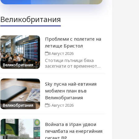
Великобритания
Проблеми с полетите на
летище Бристол
8 Август 2026
Стотици пътници бяха
Великобритания
засегнати от временното
преустановяване на
полетите. Движението се
възстановява...
Sky пусна най-евтиния
мобилен план във
Великобритания
5 Август 2026
Великобритания
Войната в Иран удвои
печалбата на енергийния
гигант BP