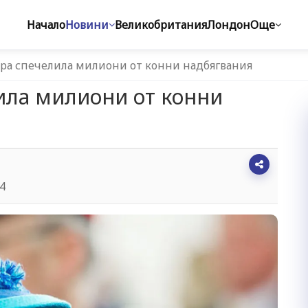
Начало
Новини
Великобритания
Лондон
Още
ра спечелила милиони от конни надбягвания
ила милиони от конни
34