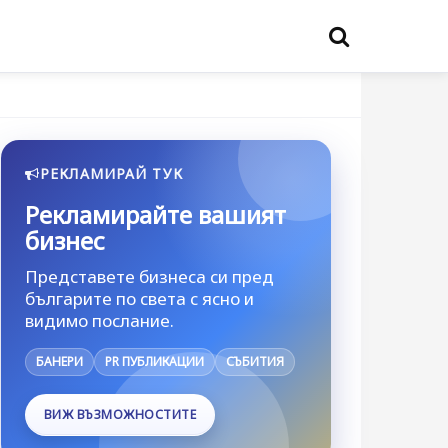
РЕКЛАМИРАЙ ТУК
Рекламирайте вашият
бизнес
Представете бизнеса си пред
българите по света с ясно и
видимо послание.
БАНЕРИ
PR ПУБЛИКАЦИИ
СЪБИТИЯ
ВИЖ ВЪЗМОЖНОСТИТЕ