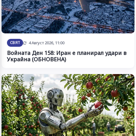
Обновена
СВЯТ
4 Август 2026, 11:00
Войната Ден 158: Иран е планирал удари в
Украйна (ОБНОВЕНА)