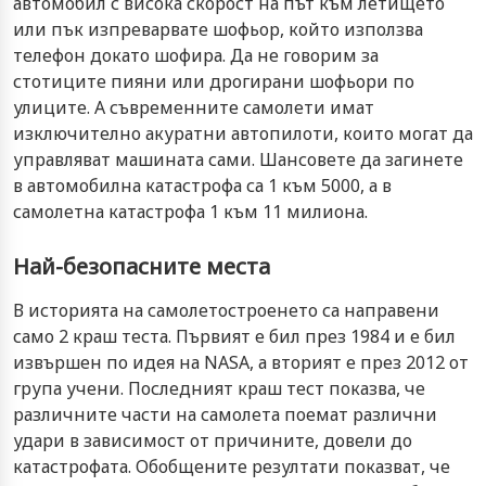
автомобил с висока скорост на път към летището
или пък изпреварвате шофьор, който използва
телефон докато шофира. Да не говорим за
стотиците пияни или дрогирани шофьори по
улиците. А съвременните самолети имат
изключително акуратни автопилоти, които могат да
управляват машината сами. Шансовете да загинете
в автомобилна катастрофа са 1 към 5000, а в
самолетна катастрофа 1 към 11 милиона.
Най-безопасните места
В историята на самолетостроенето са направени
само 2 краш теста. Първият е бил през 1984 и е бил
извършен по идея на NASA, а вторият е през 2012 от
група учени. Последният краш тест показва, че
различните части на самолета поемат различни
удари в зависимост от причините, довели до
катастрофата. Обобщените резултати показват, че