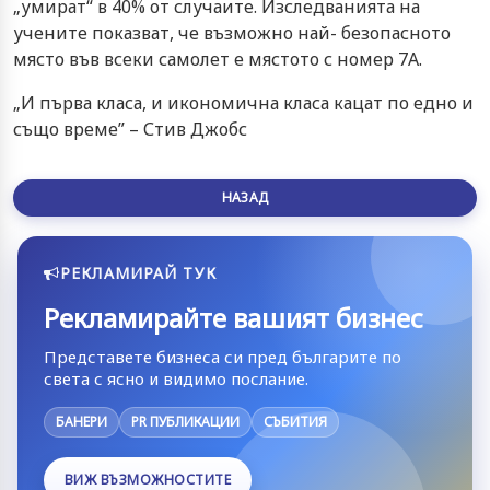
„умират“ в 40% от случаите. Изследванията на
учените показват, че възможно най- безопасното
място във всеки самолет е мястото с номер 7А.
„И първа класа, и икономична класа кацат по едно и
също време” – Стив Джобс
НАЗАД
РЕКЛАМИРАЙ ТУК
Рекламирайте вашият бизнес
Представете бизнеса си пред българите по
света с ясно и видимо послание.
БАНЕРИ
PR ПУБЛИКАЦИИ
СЪБИТИЯ
ВИЖ ВЪЗМОЖНОСТИТЕ