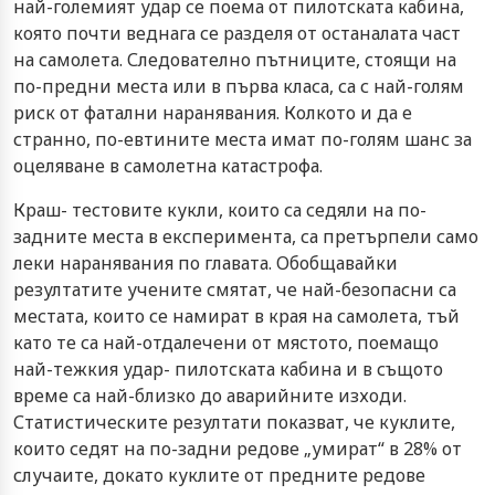
най-големият удар се поема от пилотската кабина,
която почти веднага се разделя от останалата част
на самолета. Следователно пътниците, стоящи на
по-предни места или в първа класа, са с най-голям
риск от фатални наранявания. Колкото и да е
странно, по-евтините места имат по-голям шанс за
оцеляване в самолетна катастрофа.
Краш- тестовите кукли, които са седяли на по-
задните места в експеримента, са претърпели само
леки наранявания по главата. Обобщавайки
резултатите учените смятат, че най-безопасни са
местата, които се намират в края на самолета, тъй
като те са най-отдалечени от мястото, поемащо
най-тежкия удар- пилотската кабина и в същото
време са най-близко до аварийните изходи.
Статистическите резултати показват, че куклите,
които седят на по-задни редове „умират“ в 28% от
случаите, докато куклите от предните редове