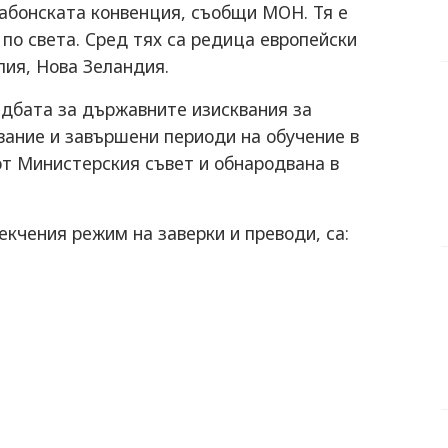
сабонската конвенция, съобщи МОН. Тя е
по света. Сред тях са редица европейски
лия, Нова Зеландия.
едбата за държавните изисквания за
вание и завършени периоди на обучение в
т Министерския съвет и обнародвана в
екчения режим на заверки и преводи, са: