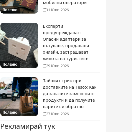
мобилни оператори
31 Юли 2026
Полезно
Експерти
предупреждават:
Опасни адаптери за
пътуване, продавани
онлайн, застрашават
живота на туристите
Полезно
29 Юли 2026
Тайният трик при
доставките на Tesco: Как
да запазите заменените
продукти и да получите
парите си обратно
Полезно
27 Юли 2026
Рекламирай тук