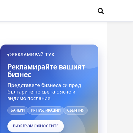
РЕКЛАМИРАЙ ТУК
Рекламирайте вашият
бизнес
Представете бизнеса си пред
българите по света с ясно и
видимо послание.
БАНЕРИ
PR ПУБЛИКАЦИИ
СЪБИТИЯ
ВИЖ ВЪЗМОЖНОСТИТЕ