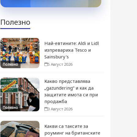
Полезно
Най-евтините: Aldi и Lidl
изпревариха Tesco и
Sainsbury's
5 Август 2026
Полезно
Какво представлява
„gazundering“ и как да
защитите имота си при
продажба
Полезно
3 Август 2026
Какви са таксите за
роуминг на британските