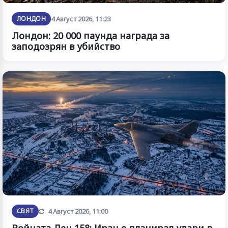
ЛОНДОН
4 Август 2026, 11:23
Лондон: 20 000 паунда награда за
заподозрян в убийство
Обновена
СВЯТ
4 Август 2026, 11:00