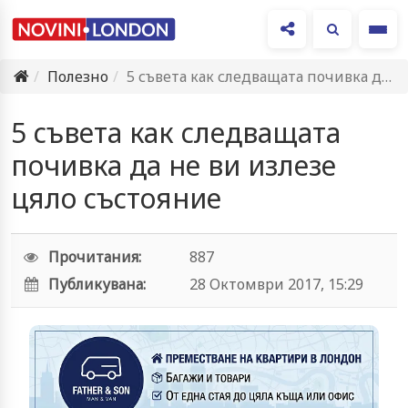
Ме
Полезно
5 съвета как следващата почивка да не ви излезе цяло…
5 съвета как следващата
почивка да не ви излезе
цяло състояние
Прочитания:
887
Публикувана:
28 Октомври 2017, 15:29