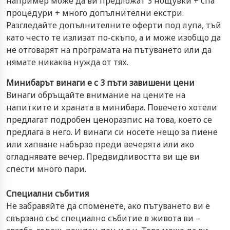
например може да ви предложат 3 нощувки + спа
процедури + много допълнителни екстри.
Разгледайте допълнителните оферти под лупа, тъй
като често те излизат по-скъпо, а и може изобщо да
не отговарят на програмата на пътуването или да
нямате никаква нужда от тях.
Минибарът винаги е с 3 пъти завишени цени
Винаги обръщайте внимание на цените на
напитките и храната в минибара. Повечето хотели
предлагат подробен ценоразпис на това, което се
предлага в него. И винаги си носете нещо за пиене
или хапване набързо преди вечерята или ако
огладнявате вечер. Предвидливостта ви ще ви
спести много пари.
Специални събития
Не забравяйте да споменете, ако пътуването ви е
свързано със специално събитие в живота ви –