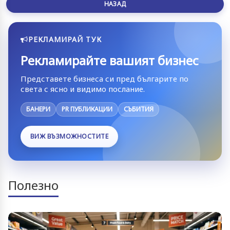
НАЗАД
РЕКЛАМИРАЙ ТУК
Рекламирайте вашият бизнес
Представете бизнеса си пред българите по
света с ясно и видимо послание.
БАНЕРИ
PR ПУБЛИКАЦИИ
СЪБИТИЯ
ВИЖ ВЪЗМОЖНОСТИТЕ
Полезно