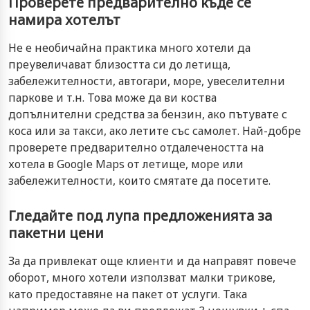
Проверете предварително къде се
намира хотелът
Не е необичайна практика много хотели да
преувеличават близостта си до летища,
забележителности, автогари, море, увеселителни
паркове и т.н. Това може да ви коства
допълнителни средства за бензин, ако пътувате с
коса или за такси, ако летите със самолет. Най-добре
проверете предварително отдалечеността на
хотела в Google Maps от летище, море или
забележителности, които смятате да посетите.
Гледайте под лупа предложенията за
пакетни цени
За да привлекат още клиенти и да направят повече
оборот, много хотели използват малки трикове,
като предоставяне на пакет от услуги. Така