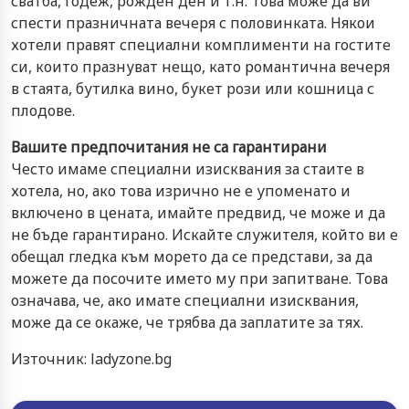
сватба, годеж, рожден ден и т.н. Това може да ви
спести празничната вечеря с половинката. Някои
хотели правят специални комплименти на гостите
си, които празнуват нещо, като романтична вечеря
в стаята, бутилка вино, букет рози или кошница с
плодове.
Вашите предпочитания не са гарантирани
Често имаме специални изисквания за стаите в
хотела, но, ако това изрично не е упоменато и
включено в цената, имайте предвид, че може и да
не бъде гарантирано. Искайте служителя, който ви е
обещал гледка към морето да се представи, за да
можете да посочите името му при запитване. Това
означава, че, ако имате специални изисквания,
може да се окаже, че трябва да заплатите за тях.
Източник: ladyzone.bg