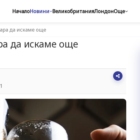
Начало
Новини
Великобритания
Лондон
Още
кара да искаме още
ра да искаме още
21