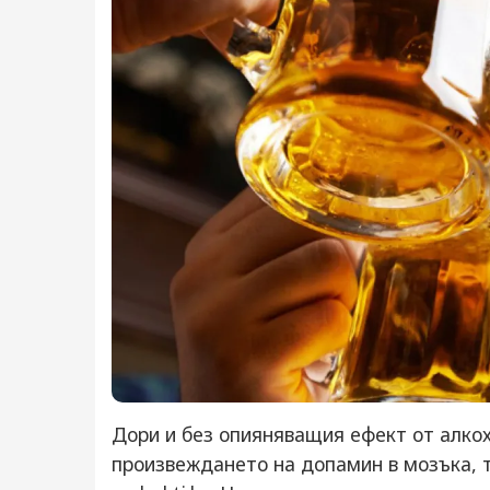
Дори и без опияняващия ефект от алкох
произвеждането на допамин в мозъка, т