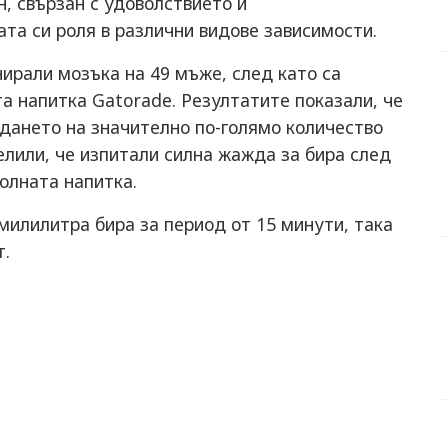
, свързан с удоволствието и
ата си роля в различни видове зависимости.
ирали мозъка на 49 мъже, след като са
та напитка Gatorade. Резултатите показали, че
дането на значително по-голямо количество
лили, че изпитали силна жажда за бира след
холната напитка.
милилитра бира за период от 15 минути, така
т.