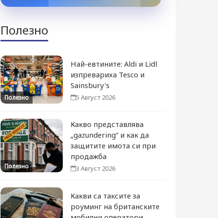
Полезно
Най-евтините: Aldi и Lidl
изпревариха Tesco и
Sainsbury's
5 Август 2026
Полезно
Какво представлява
„gazundering“ и как да
защитите имота си при
продажба
Полезно
3 Август 2026
Какви са таксите за
роуминг на британските
мобилни оператори