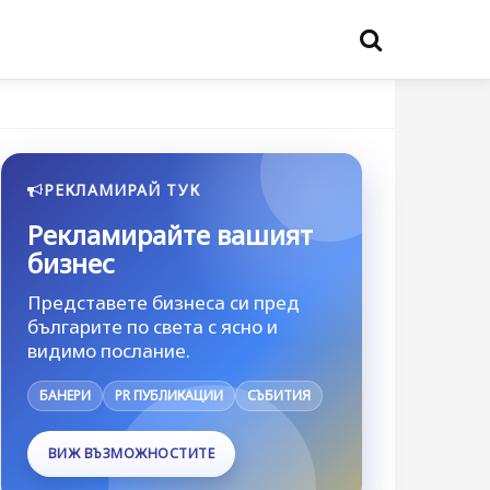
РЕКЛАМИРАЙ ТУК
Рекламирайте вашият
бизнес
Представете бизнеса си пред
българите по света с ясно и
видимо послание.
БАНЕРИ
PR ПУБЛИКАЦИИ
СЪБИТИЯ
ВИЖ ВЪЗМОЖНОСТИТЕ