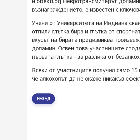
и obekti.bg Невротрансмитерът допамин
възнаграждението, е известен с ключов
Учени от Университета на Индиана скан
отпили глътка бира и глътка от спортна
вкусът на бирата предизвиква произвеж
допамин. Освен това участниците споде
първата глътка - за разлика от безалко
Всеки от участниците получил само 15 
че алкохолът да не окаже никакъв ефек
НАЗАД