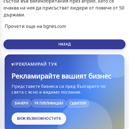
състои във Великобритания през април, като се
очаква на нея да присъстват лидери от повече от 50
държави.
Прочети още на bgnes.com
НАЗАД
РЕКЛАМИРАЙ ТУК
Рекламирайте вашият бизнес
Представете бизнеса си пред българите по
света с ясно и видимо послание.
БАНЕРИ
PR ПУБЛИКАЦИИ
СЪБИТИЯ
ВИЖ ВЪЗМОЖНОСТИТЕ