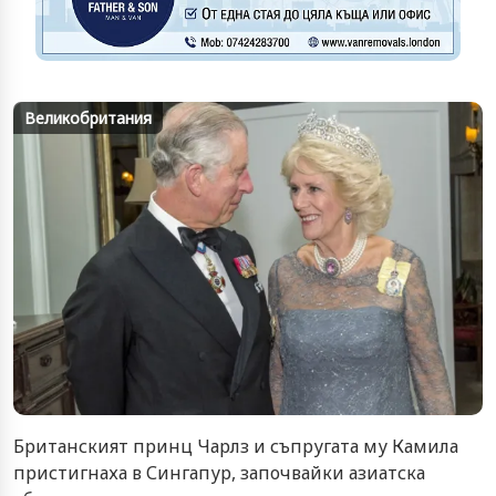
Великобритания
Британският принц Чарлз и съпругата му Камила
пристигнаха в Сингапур, започвайки азиатска