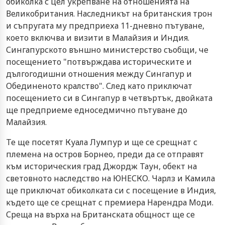
обиколка с цел укрепване на отношенията на
Великобритания. Наследникът на британския трон
и съпругата му предприеха 11-дневно пътуване,
което включва и визити в Малайзия и Индия.
Сингапурското външно министерство съобщи, че
посещението "потвърждава историческите и
дългогодишни отношения между Сингапур и
Обединеното кралство". След като приключат
посещението си в Сингапур в четвъртък, двойката
ще предприеме едноседмично пътуване до
Малайзия.
Те ще посетят Куала Лумпур и ще се срещнат с
племена на остров Борнео, преди да се отправят
към историческия град Джордж Таун, обект на
световното наследство на ЮНЕСКО. Чарлз и Камила
ще приключат обиколката си с посещение в Индия,
където ще се срещнат с премиера Нарендра Моди.
Среща на върха на Британската общност ще се