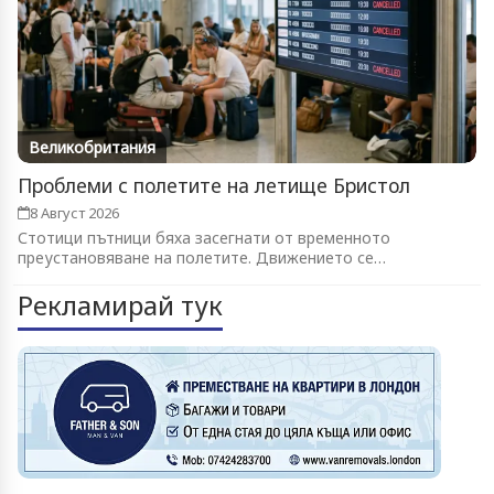
Великобритания
Проблеми с полетите на летище Бристол
8 Август 2026
Стотици пътници бяха засегнати от временното
преустановяване на полетите. Движението се
възстановява...
Рекламирай тук