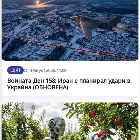
Обновена
СВЯТ
4 Август 2026, 11:00
Войната Ден 158: Иран е планирал удари в
Украйна (ОБНОВЕНА)