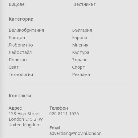
Вицове
Вестникът
Категории
Великобритания
България
Лондон
Европа
Любопитно
Мнения
Лайфстайл
Култура
Полезно
Здраве
Свят
Спорт
Технологии
Реклама
Контакти
Адрес
Телефон
158 High Street
020 8111 1026
London E15 2FW
United Kingdom
Email
advertising@novini.london