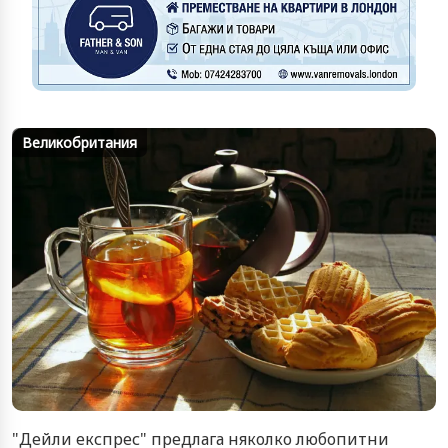
Великобритания
"Дейли експрес" предлага няколко любопитни