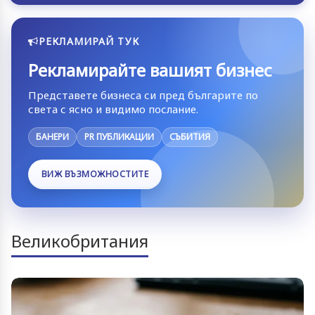
РЕКЛАМИРАЙ ТУК
Рекламирайте вашият бизнес
Представете бизнеса си пред българите по
света с ясно и видимо послание.
БАНЕРИ
PR ПУБЛИКАЦИИ
СЪБИТИЯ
ВИЖ ВЪЗМОЖНОСТИТЕ
Великобритания