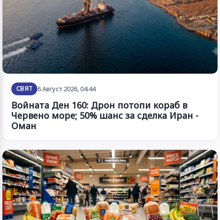
СВЯТ
6 Август 2026, 04:44
Войната Ден 160: Дрон потопи кораб в
Червено море; 50% шанс за сделка Иран -
Оман