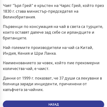
Чаят "Ърл Грей" е кръстен на Чарлс Грей, който през
1830 г. става министър-председател на
Великобритания.
Първенци по консумация на чай в света са турците,
които оставят далече зад себе си ирландците и
британците.
Най-големите производители на чай са Китай,
Индия, Кения и Шри Ланка.
Наименованието за човек, който пие прекомерни
количества чай, е чаист.
Данни от 1999 г. показват, че 37 души са лекувани в
болница заради инциденти, причинени от
калъфчета за чайник.
НАЗАД