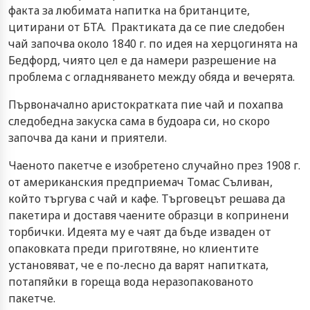
факта за любимата напитка на британците,
цитирани от БТА. Практиката да се пие следобен
чай започва около 1840 г. по идея на херцогинята на
Бедфорд, чиято цел е да намери разрешение на
проблема с огладняването между обяда и вечерята.
Първоначално аристократката пие чай и похапва
следобедна закуска сама в будоара си, но скоро
започва да кани и приятели.
Чаеното пакетче е изобретено случайно през 1908 г.
от американския предприемач Томас Съливан,
който търгува с чай и кафе. Търговецът решава да
пакетира и доставя чаените образци в копринени
торбички. Идеята му е чаят да бъде изваден от
опаковката преди приготвяне, но клиентите
установяват, че е по-лесно да варят напитката,
потапяйки в гореща вода неразопакованото
пакетче.