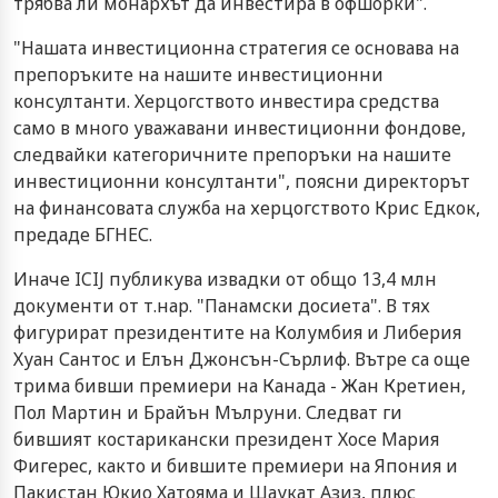
трябва ли монархът да инвестира в офшорки".
"Нашата инвестиционна стратегия се основава на
препоръките на нашите инвестиционни
консултанти. Херцогството инвестира средства
само в много уважавани инвестиционни фондове,
следвайки категоричните препоръки на нашите
инвестиционни консултанти", поясни директорът
на финансовата служба на херцогството Крис Едкок,
предаде БГНЕС.
Иначе ICIJ публикува извадки от общо 13,4 млн
документи от т.нар. "Панамски досиета". В тях
фигурират президентите на Колумбия и Либерия
Хуан Сантос и Елън Джонсън-Сърлиф. Вътре са още
трима бивши премиери на Канада - Жан Кретиен,
Пол Мартин и Брайън Мълруни. Следват ги
бившият костарикански президент Хосе Мария
Фигерес, както и бившите премиери на Япония и
Пакистан Юкио Хатояма и Шаукат Азиз, плюс