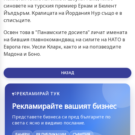
синовете на турския премиер Еркам и Бюлент
Йълдъръм. Кралицата на Йордания Нур също е в
списъците.
Освен това в "Панамските досиета" личат имената
на бившия главнокомандващ на силите на НАТО в
Европа ген. Уесли Кларк, както и на попзвездите
Мадона и Боно.
НАЗАД
РЕКЛАМИРАЙ ТУК
Рекламирайте вашият бизнес
Представете бизнеса си пред българите по
света с ясно и видимо послание.
БАНЕРИ
PR ПУБЛИКАЦИИ
СЪБИТИЯ