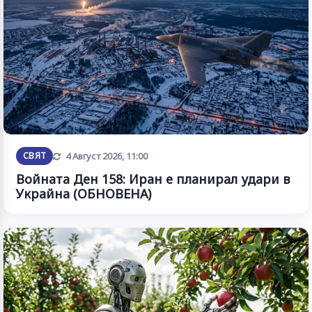
Обновена
СВЯТ
4 Август 2026, 11:00
Войната Ден 158: Иран е планирал удари в
Украйна (ОБНОВЕНА)