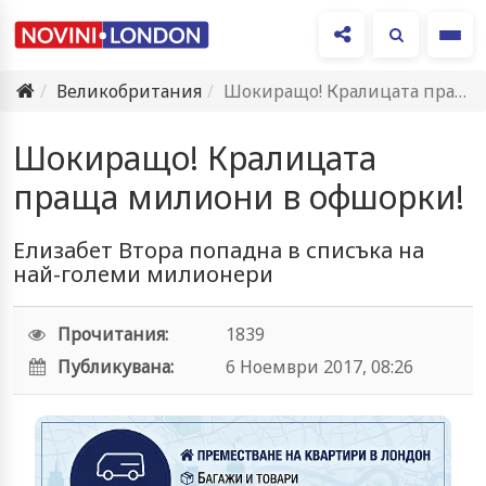
Ме
Великобритания
Шокиращо! Кралицата праща милиони в офшорки!
Шокиращо! Кралицата
праща милиони в офшорки!
Елизабет Втора попадна в списъка на
най-големи милионери
Прочитания:
1839
Публикувана:
6 Ноември 2017, 08:26