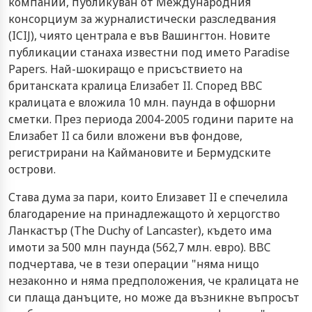
компании, публикуван от Международния
консорциум за журналистически разследвания
(ICIJ), чиято централа е във Вашингтон. Новите
публикации станаха известни под името Paradise
Papers. Най-шокиращо е присъствието на
британската кралица Елизабет II. Според BBC
кралицата е вложила 10 млн. паунда в офшорни
сметки. През периода 2004-2005 години парите на
Елизабет II са били вложени във фондове,
регистрирани на Каймановите и Бермудските
острови.
Става дума за пари, които Елизавет II е спечелила
благодарение на принадлежащото ѝ херцогство
Ланкастър (The Duchy of Lancaster), където има
имоти за 500 млн паунда (562,7 млн. евро). BBC
подчертава, че в тези операции "няма нищо
незаконно и няма предположения, че кралицата не
си плаща данъците, но може да възникне въпросът