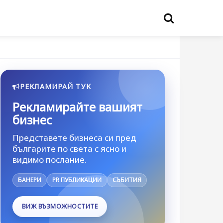
РЕКЛАМИРАЙ ТУК
Рекламирайте вашият
бизнес
Представете бизнеса си пред
българите по света с ясно и
видимо послание.
БАНЕРИ
PR ПУБЛИКАЦИИ
СЪБИТИЯ
ВИЖ ВЪЗМОЖНОСТИТЕ