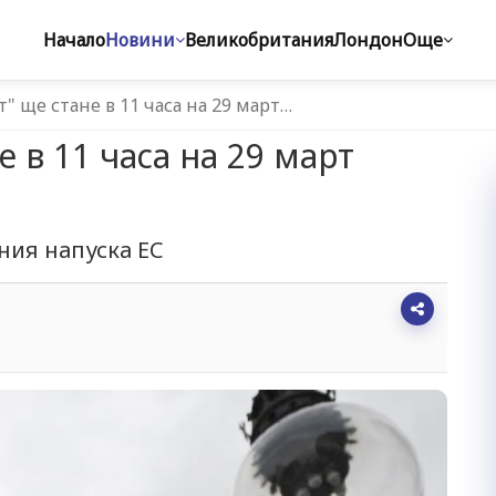
Начало
Новини
Великобритания
Лондон
Още
" ще стане в 11 часа на 29 март…
е в 11 часа на 29 март
ния напуска ЕС