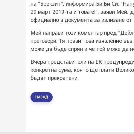
на "Брекзит", информира Би Би Си. "Нап
29 март 2019-та и това е!", заяви Мей,
официално в документа за излизане от 
Мей направи този коментар пред "Дейли
преговори. Тя прави това изявление във
може да бъде спрян и че той може да не
Вчера представители на ЕК предупреди
конкретна сума, която ще плати Велико
бъдат прекратени.
НАЗАД