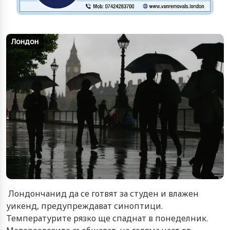
Лондон
Лондончанид да се готвят за студен и влажен
уикенд, предупреждават синоптици.
Температурите рязко ще спаднат в понеделник.