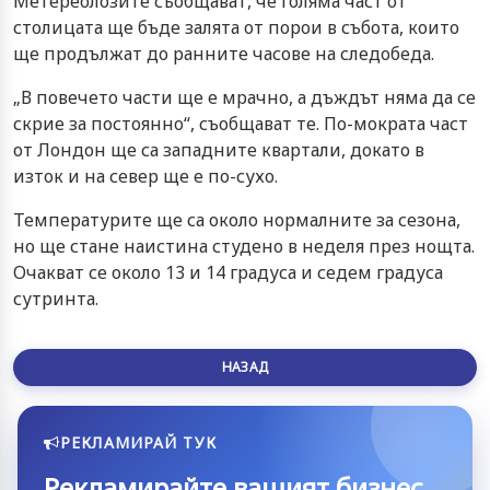
Метереолозите съобщават, че голяма част от
столицата ще бъде залята от порои в събота, които
ще продължат до ранните часове на следобеда.
„В повечето части ще е мрачно, а дъждът няма да се
скрие за постоянно“, съобщават те. По-мократа част
от Лондон ще са западните квартали, докато в
изток и на север ще е по-сухо.
Температурите ще са около нормалните за сезона,
но ще стане наистина студено в неделя през нощта.
Очакват се около 13 и 14 градуса и седем градуса
сутринта.
НАЗАД
РЕКЛАМИРАЙ ТУК
Рекламирайте вашият бизнес