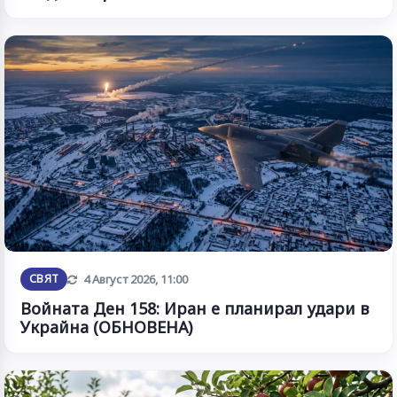
Обновена
СВЯТ
4 Август 2026, 11:00
Войната Ден 158: Иран е планирал удари в
Украйна (ОБНОВЕНА)