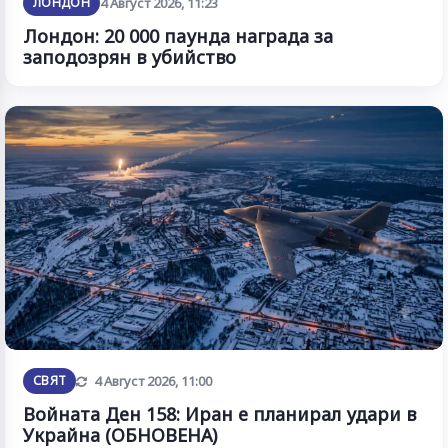
ЛОНДОН
4 Август 2026, 11:23
Лондон: 20 000 паунда награда за
заподозрян в убийство
Обновена
СВЯТ
4 Август 2026, 11:00
Войната Ден 158: Иран е планирал удари в
Украйна (ОБНОВЕНА)