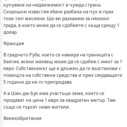
купуване на недвижимост в чужда страна.
Скорошни известия обаче разбиха на пух и прах
този тип мислене. Ще ви разкажем за няколко
града, в които може да се сдобиете с къща срещу 1
долар.
Франция
В градчето Руба, което се намира на границата с
Белгия, всеки желаещ може да се сдобие с имот за 1
евро. Собственикът ще е длъжен да го възстанови с
помощта на собствени средства и през следващите
5 години да не го препродава.
А в Шан дю Бул има участъци земя, които се
продават на цена 1 евро за квадратен метър. Там
също се търсят нови жители.
Великобритания