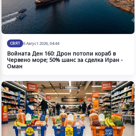
СВЯТ
6 Август 2026, 04:44
Войната Ден 160: Дрон потопи кораб в
Червено море; 50% шанс за сделка Иран -
Оман