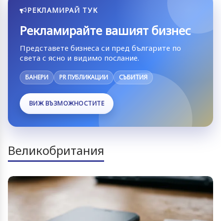
РЕКЛАМИРАЙ ТУК
Рекламирайте вашият бизнес
Представете бизнеса си пред българите по
света с ясно и видимо послание.
БАНЕРИ
PR ПУБЛИКАЦИИ
СЪБИТИЯ
ВИЖ ВЪЗМОЖНОСТИТЕ
Великобритания