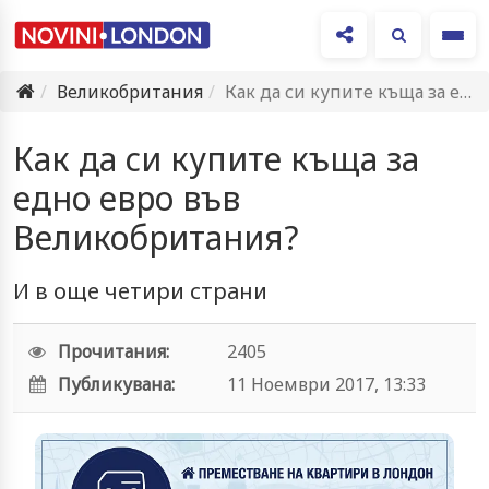
Ме
Великобритания
Как да си купите къща за едно евро във Великобритания?
Как да си купите къща за
едно евро във
Великобритания?
И в още четири страни
Прочитания:
2405
Публикувана:
11 Ноември 2017, 13:33