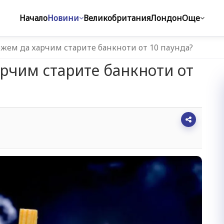
Начало
Новини
Великобритания
Лондон
Още
жем да харчим старите банкноти от 10 паунда?
рчим старите банкноти от