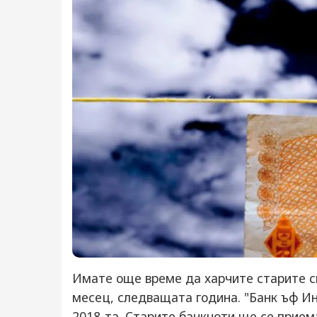
Имате още време да харчите старите си
месец, следващата година. "Банк ъф Ин
2018-та. Старите банкноти ще се прием