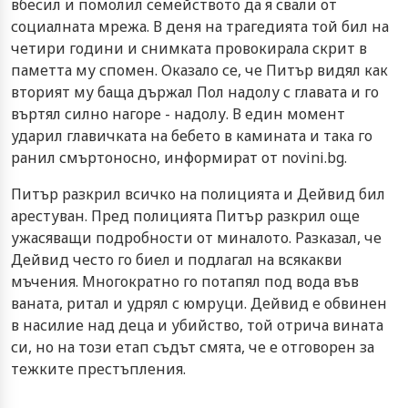
вбесил и помолил семейството да я свали от
социалната мрежа. В деня на трагедията той бил на
четири години и снимката провокирала скрит в
паметта му спомен. Оказало се, че Питър видял как
вторият му баща държал Пол надолу с главата и го
въртял силно нагоре - надолу. В един момент
ударил главичката на бебето в камината и така го
ранил смъртоносно, информират от novini.bg.
Питър разкрил всичко на полицията и Дейвид бил
арестуван. Пред полицията Питър разкрил още
ужасяващи подробности от миналото. Разказал, че
Дейвид често го биел и подлагал на всякакви
мъчения. Многократно го потапял под вода във
ваната, ритал и удрял с юмруци. Дейвид е обвинен
в насилие над деца и убийство, той отрича вината
си, но на този етап съдът смята, че е отговорен за
тежките престъпления.