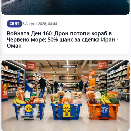
СВЯТ
6 Август 2026, 04:44
Войната Ден 160: Дрон потопи кораб в
Червено море; 50% шанс за сделка Иран -
Оман