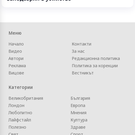
Меню
Начало
Контакти
Видео
За нас
Автори
Редакционна политика
Реклама
Политика за корекции
Вицове
Вестникът
Категории
Великобритания
България
Лондон
Европа
Любопитно
Мнения
Лайфстайл
Култура
Полезно
Здраве
Свят
Спорт