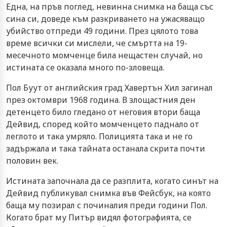
Една, на пръв поглед, невинна снимка на баща със
сина си, доведе към разкриването на ужасяващо
убийство отпреди 49 години. През цялото това
време всички си мислели, че смъртта на 19-
месечното момченце била нещастен случай, но
истината се оказала много по-зловеща.
Пол Буут от английския град Хавертън Хил загинал
през октомври 1968 година. В злощастния ден
детенцето било гледано от неговия втори баща
Дейвид, според който момченцето паднало от
леглото и така умряло. Полицията така и не го
задържала и така тайната останала скрита почти
половин век.
Истината започнала да се разплита, когато синът на
Дейвид публикувал снимка във Фейсбук, на която
баща му позирал с починалия преди години Пол.
Когато брат му Питър видял фотографията, се