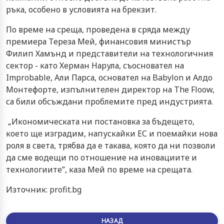
ръка, особено в условията на брекзит.
По време на среща, проведена в сряда между
премиера Тереза Мей, финансовия министър
Филип Хамънд и представители на технологичния
сектор - като Херман Нарула, съосновател на
Improbable, Али Парса, основател на Babylon и Алдо
Монтефорте, изпълнителен директор на The Floow,
са били обсъждани проблемите пред индустрията.
„Икономическата ни постановка за бъдещето,
което ще изградим, напускайки ЕС и поемайки нова
роля в света, трябва да е такава, която да ни позволи
да сме водещи по отношение на иновациите и
технологиите”, каза Мей по време на срещата.
Източник: profit.bg
НАЗАД