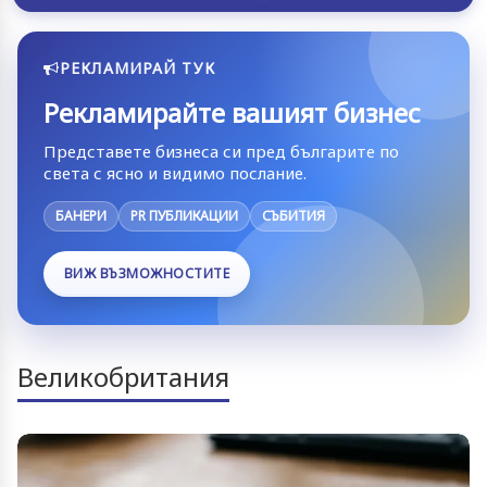
РЕКЛАМИРАЙ ТУК
Рекламирайте вашият бизнес
Представете бизнеса си пред българите по
света с ясно и видимо послание.
БАНЕРИ
PR ПУБЛИКАЦИИ
СЪБИТИЯ
ВИЖ ВЪЗМОЖНОСТИТЕ
Великобритания