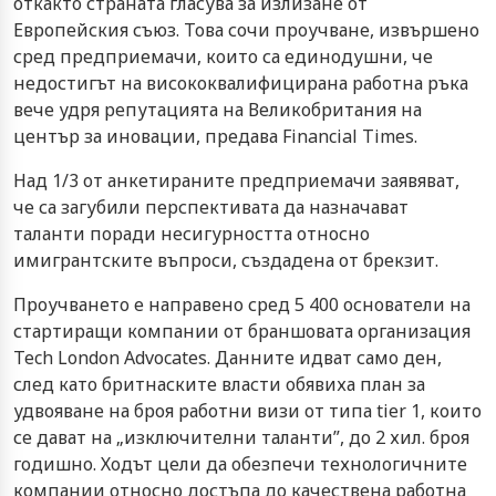
откакто страната гласува за излизане от
Европейския съюз. Това сочи проучване, извършено
сред предприемачи, които са единодушни, че
недостигът на висококвалифицирана работна ръка
вече удря репутацията на Великобритания на
център за иновации, предава Financial Times.
Над 1/3 от анкетираните предприемачи заявяват,
че са загубили перспективата да назначават
таланти поради несигурността относно
имигрантските въпроси, създадена от брекзит.
Проучването е направено сред 5 400 основатели на
стартиращи компании от браншовата организация
Tech London Advocates. Данните идват само ден,
след като бритнаските власти обявиха план за
удвояване на броя работни визи от типа tier 1, които
се дават на „изключителни таланти”, до 2 хил. броя
годишно. Ходът цели да обезпечи технологичните
компании относно достъпа до качествена работна