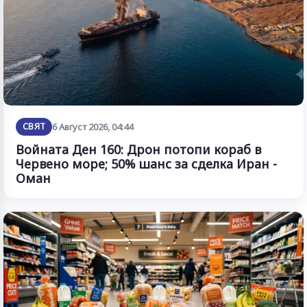
СВЯТ
6 Август 2026, 04:44
Войната Ден 160: Дрон потопи кораб в
Червено море; 50% шанс за сделка Иран -
Оман