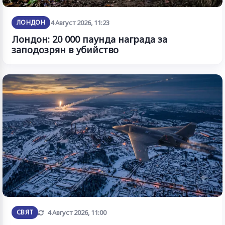
ЛОНДОН
4 Август 2026, 11:23
Лондон: 20 000 паунда награда за
заподозрян в убийство
Обновена
СВЯТ
4 Август 2026, 11:00