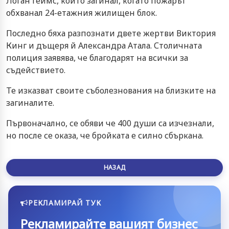
Логан Геймс, който загинал, когато пожарът
обхванал 24-етажния жилищен блок.
Последно бяха разпознати двете жертви Виктория
Кинг и дъщеря й Александра Атала. Столичната
полиция заявява, че благодарят на всички за
съдействието.
Те изказват своите съболезнования на близките на
загиналите.
Първоначално, се обяви че 400 души са изчезнали,
но после се оказа, че бройката е силно сбъркана.
НАЗАД
РЕКЛАМИРАЙ ТУК
Рекламирайте вашият бизнес