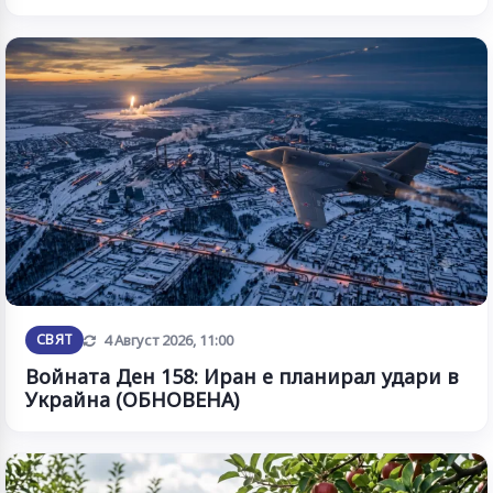
Обновена
СВЯТ
4 Август 2026, 11:00
Войната Ден 158: Иран е планирал удари в
Украйна (ОБНОВЕНА)