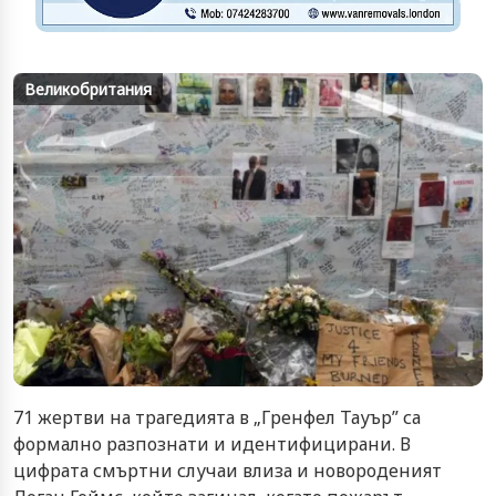
Великобритания
71 жертви на трагедията в „Гренфел Тауър” са
формално разпознати и идентифицирани. В
цифрата смъртни случаи влиза и новороденият