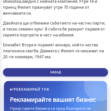
обиколка,заедно с нейната компания. Утре тя и
принц Филип празнуват утре 70 години от
венчавката си.
Двойката ще отбележи събитието на частно парти,
в тесен семеен кръг. В събота бе разкрит първия от
серията портрети в чест на юбилея.
Елизабет Втора е първият монарх, който чества
платинена сватба. Двамата с Филип се омъжват на
20-ти ноември, 1947-ма.
НАЗАД
РЕКЛАМИРАЙ ТУК
Рекламирайте вашият бизнес
Представете бизнеса си пред българите по