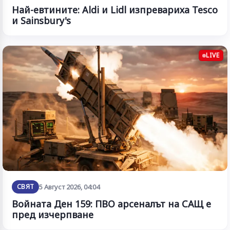
Най-евтините: Aldi и Lidl изпревариха Tesco
и Sainsbury's
LIVE
СВЯТ
5 Август 2026, 04:04
Войната Ден 159: ПВО арсеналът на САЩ е
пред изчерпване