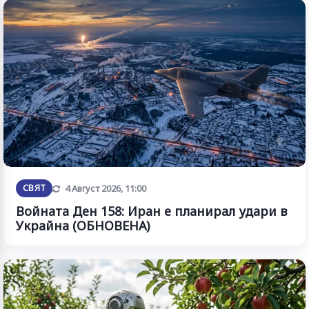
Обновена
СВЯТ
4 Август 2026, 11:00
Войната Ден 158: Иран е планирал удари в
Украйна (ОБНОВЕНА)