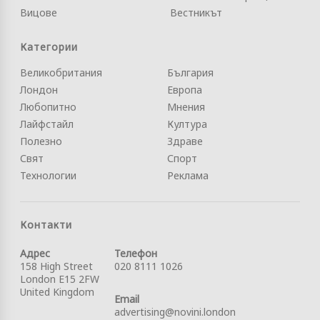
Вицове
Вестникът
Категории
Великобритания
България
Лондон
Европа
Любопитно
Мнения
Лайфстайл
Култура
Полезно
Здраве
Свят
Спорт
Технологии
Реклама
Контакти
Адрес
Телефон
158 High Street
020 8111 1026
London E15 2FW
United Kingdom
Email
advertising@novini.london