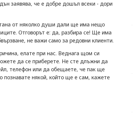
дън заявява, че е добре дошъл всеки - дори
итана от няколко души дали ще има нещо
иците. Отговорът е: да, разбира се! Ще има
бвързване, не важи само за редовни клиенти.
ричина, елате при нас. Веднага щом си
можете да се приберете. Не сте длъжни да
йл, телефон или да обещаете, че пак ще
о познавате някой, който ще е сам, кажете