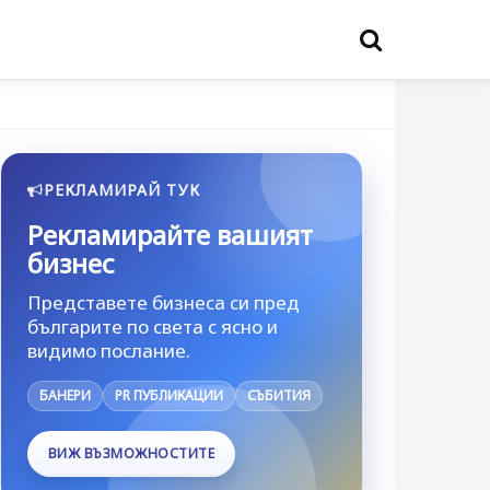
РЕКЛАМИРАЙ ТУК
Рекламирайте вашият
бизнес
Представете бизнеса си пред
българите по света с ясно и
видимо послание.
БАНЕРИ
PR ПУБЛИКАЦИИ
СЪБИТИЯ
ВИЖ ВЪЗМОЖНОСТИТЕ