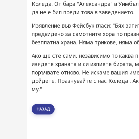
Коледа. От бара "Александра" в Уимбъл
да не е бил преди това в заведението.
Изявление във Фейсбук гласи: "Бях зап
предвидено за самотните хора по празн
безплатна храна. Няма трикове, няма о
Ако ще сте сами, независимо по каква п
изядете храната и си изпиете бирата, 
поръчвате отново. Не искаме вашия име
дойдете. Празнувайте с нас Коледа . Ак
му."
НАЗАД