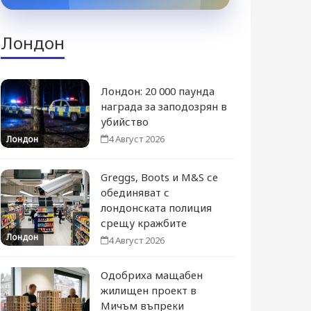
Лондон
Лондон: 20 000 паунда
награда за заподозрян в
убийство
4 Август 2026
Лондон
Greggs, Boots и M&S се
обединяват с
лондонската полиция
срещу кражбите
Лондон
4 Август 2026
Одобриха мащабен
жилищен проект в
Мичъм въпреки