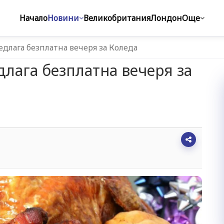
Начало
Новини
Великобритания
Лондон
Още
длага безплатна вечеря за Коледа
лага безплатна вечеря за