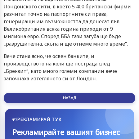
Лондонското сити, в което 5 400 британски фирми
разчитат точно на паспортните си права,
генериращи им възможността да донесат във
Великобритания всяка година приходи от 9
милиона евро. Според ББА тази загуба ще бъде
„разрушителна, скъпа и ще отнеме много време“.
Вече стана ясно, че освен банките, и
производството на коли ще пострада след
„Брекзит“, като много големи компании вече
започнаха изтеглянето си от Лондон.
НАЗАД
РЕКЛАМИРАЙ ТУК
Рекламирайте вашият бизнес