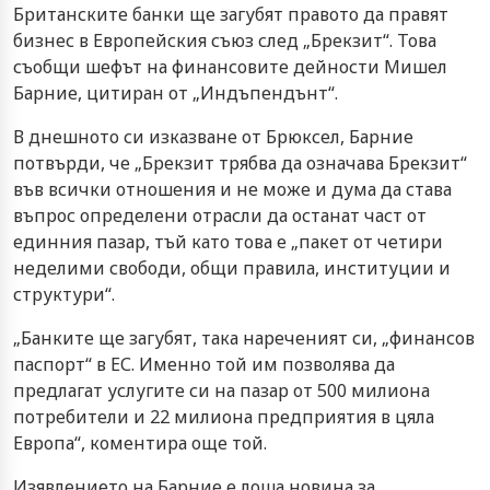
Британските банки ще загубят правото да правят
бизнес в Европейския съюз след „Брекзит“. Това
съобщи шефът на финансовите дейности Мишел
Барние, цитиран от „Индъпендънт“.
В днешното си изказване от Брюксел, Барние
потвърди, че „Брекзит трябва да означава Брекзит“
във всички отношения и не може и дума да става
въпрос определени отрасли да останат част от
единния пазар, тъй като това е „пакет от четири
неделими свободи, общи правила, институции и
структури“.
„Банките ще загубят, така нареченият си, „финансов
паспорт“ в ЕС. Именно той им позволява да
предлагат услугите си на пазар от 500 милиона
потребители и 22 милиона предприятия в цяла
Европа“, коментира още той.
Изявлението на Барние е лоша новина за