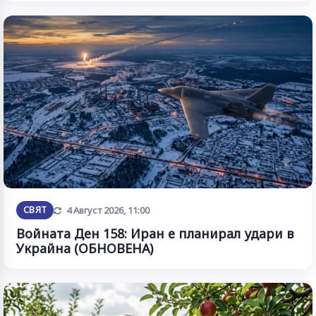
Обновена
СВЯТ
4 Август 2026, 11:00
Войната Ден 158: Иран е планирал удари в
Украйна (ОБНОВЕНА)