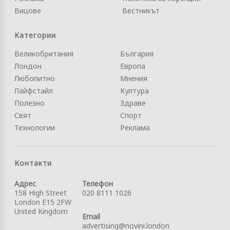
Вицове
Вестникът
Категории
Великобритания
България
Лондон
Европа
Любопитно
Мнения
Лайфстайл
Култура
Полезно
Здраве
Свят
Спорт
Технологии
Реклама
Контакти
Адрес
Телефон
158 High Street
020 8111 1026
London E15 2FW
United Kingdom
Email
advertising@novini.london