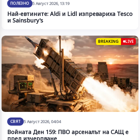
ПОЛЕЗНО
5 Август 2026, 13:19
Най-евтините: Aldi и Lidl изпревариха Tesco
и Sainsbury's
BREAKING
LIVE
СВЯТ
5 Август 2026, 04:04
Войната Ден 159: ПВО арсеналът на САЩ е
пред изчерпване