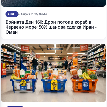
СВЯТ
6 Август 2026, 04:44
Войната Ден 160: Дрон потопи кораб в
Червено море; 50% шанс за сделка Иран -
Оман