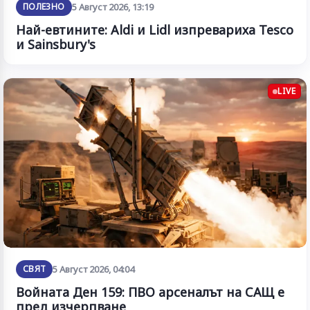
ПОЛЕЗНО
5 Август 2026, 13:19
Най-евтините: Aldi и Lidl изпревариха Tesco
и Sainsbury's
LIVE
СВЯТ
5 Август 2026, 04:04
Войната Ден 159: ПВО арсеналът на САЩ е
пред изчерпване