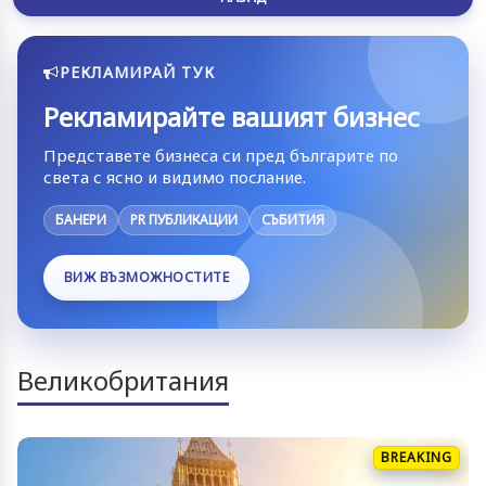
РЕКЛАМИРАЙ ТУК
Рекламирайте вашият бизнес
Представете бизнеса си пред българите по
света с ясно и видимо послание.
БАНЕРИ
PR ПУБЛИКАЦИИ
СЪБИТИЯ
ВИЖ ВЪЗМОЖНОСТИТЕ
Великобритания
BREAKING