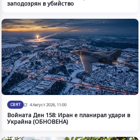
заподозрян в убийство
Обновена
СВЯТ
4 Август 2026, 11:00
Войната Ден 158: Иран е планирал удари в
Украйна (ОБНОВЕНА)