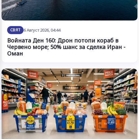
СВЯТ
6 Август 2026, 04:44
Войната Ден 160: Дрон потопи кораб в
Червено море; 50% шанс за сделка Иран -
Оман