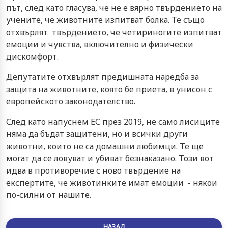
път, след като гласува, че не е вярно твърдението на
учените, че животните изпитват болка. Те също
отхвърлят твърдението, че четириногите изпитват
емоции и чувства, включително и физически
дискомфорт.
Депутатите отхвърлят предишната наредба за
защита на животните, която бе приета, в унисон с
европейското законодателство.
След като напуснем ЕС през 2019, не само лисиците
няма да бъдат защитени, но и всички други
животни, които не са домашни любимци. Те ще
могат да се ловуват и убиват безнаказано. Този вот
идва в противоречие с ново твърдение на
експертите, че животинките имат емоции - някои
по-силни от нашите.
НАЗАД