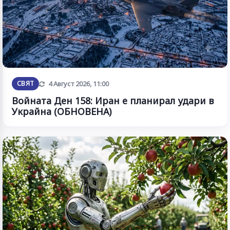
Обновена
СВЯТ
4 Август 2026, 11:00
Войната Ден 158: Иран е планирал удари в
Украйна (ОБНОВЕНА)