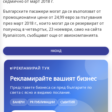
седмично от март 2018 г.
Българските пасажери могат да се възползват от
промоционални цени от 24,99 евро за пътувания
през март 2018 г., които могат да се резервират от
полунощ в четвъртък, 23 ноември, само на сайта
Ryanair.com, съобщават още от авиокомпанията.
НАЗАД
РЕКЛАМИРАЙ ТУК
Рекламирайте вашият бизнес
Представете бизнеса си пред българите по
света с ясно и видимо послание.
БАНЕРИ
PR ПУБЛИКАЦИИ
СЪБИТИЯ