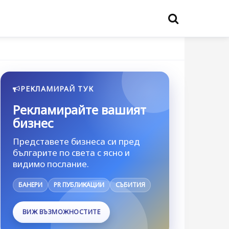
РЕКЛАМИРАЙ ТУК
Рекламирайте вашият
бизнес
Представете бизнеса си пред
българите по света с ясно и
видимо послание.
БАНЕРИ
PR ПУБЛИКАЦИИ
СЪБИТИЯ
ВИЖ ВЪЗМОЖНОСТИТЕ