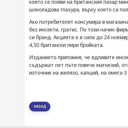
която се появи на британския пазар ми
шоколадова глазура, върху която са по
Ако потребителят консумира в магазина
без инсекти, гратис. По този начин фи
си бранд. Акцията е в сила до 24 ноемв
4,50 британски лири бройката.
Изданието припомня, че ядливите инсек
съдържат пет пъти повече магнезий, от
източник на желязо, калций, на омега-3
НАЗАД