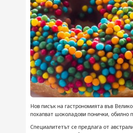
Нов писък на гастрономията във Велико
похапват шоколадови понички, обилно п
Специалитетът се предлага от австрал