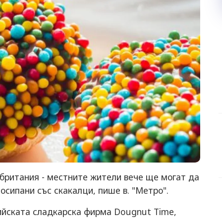
британия - местните жители вече ще могат да
осипани със скакалци, пише в. "Метро".
ийската сладкарска фирма Dougnut Time,