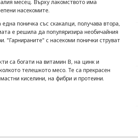
налия месец. Върху лакомството има
лепени насекомите.
 една поничка със скакалци, получава втора,
рмата е решила да популяризира необичайния
ри. "Гарнираните" с насекоми понички струват
ти са богати на витамин В, на цинк и
колкото телешкото месо. Те са прекрасен
 мастни киселини, на фибри и протеини.