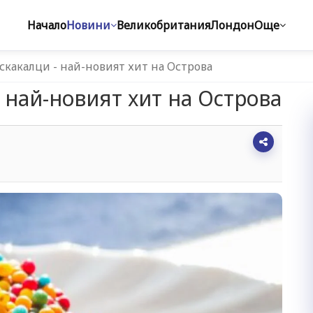
Начало
Новини
Великобритания
Лондон
Още
скакалци - най-новият хит на Острова
 най-новият хит на Острова